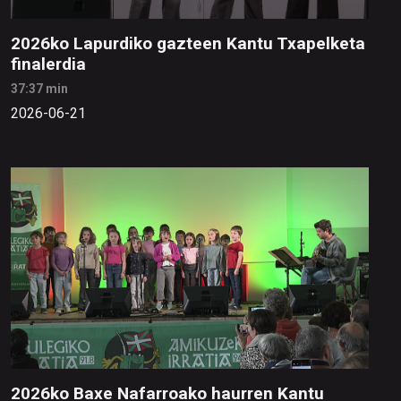
2026ko Lapurdiko gazteen Kantu Txapelketa
finalerdia
37:37 min
2026-06-21
2026ko Baxe Nafarroako haurren Kantu