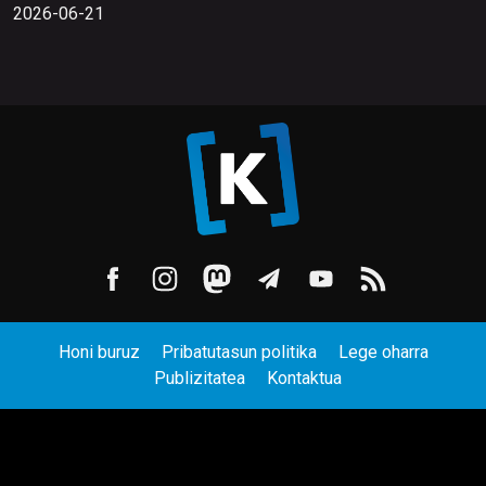
2026-06-21
Honi buruz
Pribatutasun politika
Lege oharra
Publizitatea
Kontaktua