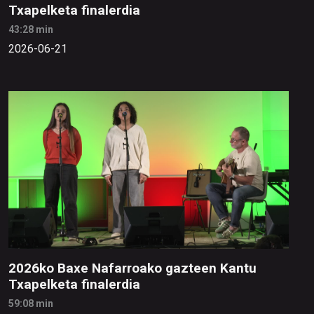
Txapelketa finalerdia
43:28 min
2026-06-21
2026ko Baxe Nafarroako gazteen Kantu
Txapelketa finalerdia
59:08 min