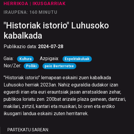
HERRIKOA
| IKUSGARRIAK
IRAUPENA: 160 MINUTU
"Historiak istorio" Luhusoko
kabalkada
Publikazio data:
2024-07-28
Gaia:
Azpigaia:
Kultura
Espektakuluak
Nor/Zer:
Polliki
peio Berterretxe
"Historiak istorio" lemapean eskaini zuen kabalkada
Luhusoko herriak 2023an. Nahiz eguraldia dudakor izan
eguerdi irian eta euri erauntsiak jasan arratsaldean zehar,
publikoa loriatu zen. 200bat arizale plaza gainean, dantzari,
makilari, zirtzil, kantari eta musikari, bi oren eta erdiko
ikusgarri landua eskaini zuten herritarrek.
PARTEKATU SAREAN: