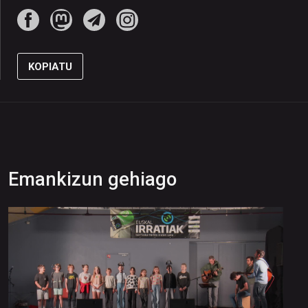
KOPIATU
Emankizun gehiago