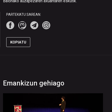
Baionako auzapezaren axuantaren eskutik.
PARTEKATU SAREAN:
KOPIATU
Emankizun gehiago