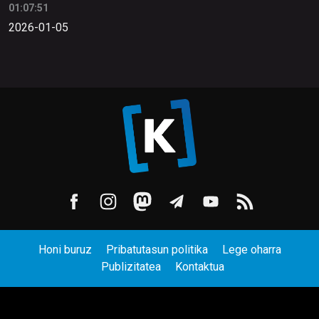
01:07:51
2026-01-05
Honi buruz
Pribatutasun politika
Lege oharra
Publizitatea
Kontaktua