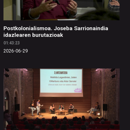
Postkolonialismoa. Joseba Sarrionaindia
idazlearen burutazioak
01:43:23
2026-06-29