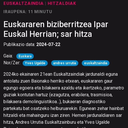
EUSKALTZAINDIA
| HITZALDIAK
IRAUPENA: 11 MINUTU
Euskararen biziberritzea Ipar
Euskal Herrian; sar hitza
Publikazio data:
2024-07-22
Gaia:
Euskara
Nor/Zer:
Yves Ugalde
andres urrutia
euskaltzaindia
2024ko ekainaren 21ean Euskaltzaindiak jardunaldi eguna
antolatu zuen Baionako herriko etxean, euskararen gaur
egungo egoera eta bilakaera azaldu eta ikertzeko, parametro
guziak kontutan hartuz (ezagutza, erabilera, trasmisioa,
bilakaera demolinguistikoa...), bukaeran diagnostiko
partekatu bat osatzeko helburuarekin. Egunean zehar hainbat
hitzaldi eta mahainguru izan ziren. Hemen jardunaldiaren sar
hitza, Andres Urrutia Euskaltzainburu eta Yves Ugalde