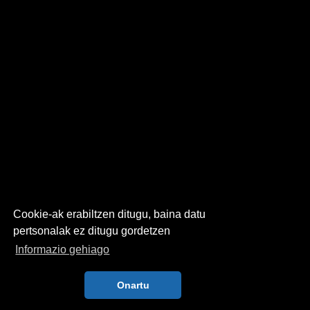
Cookie-ak erabiltzen ditugu, baina datu
pertsonalak ez ditugu gordetzen
Informazio gehiago
Onartu