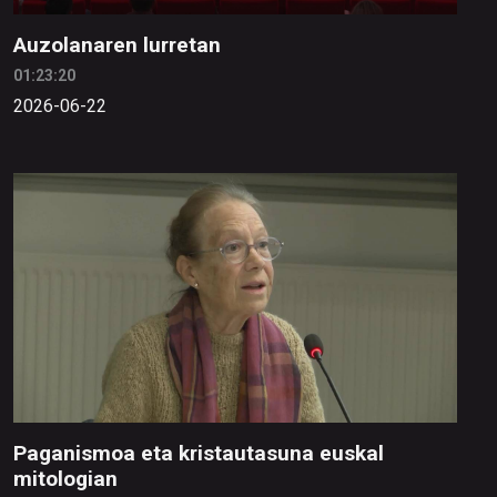
Auzolanaren lurretan
01:23:20
2026-06-22
Paganismoa eta kristautasuna euskal
mitologian