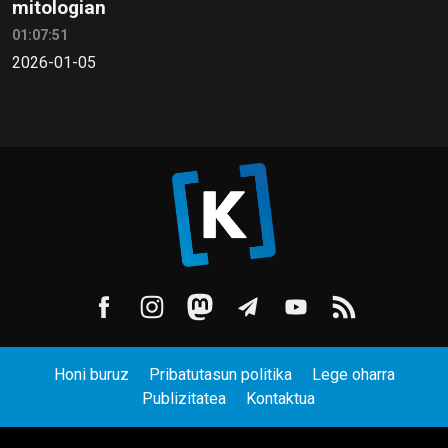
mitologian
01:07:51
2026-01-05
Honi buruz
Pribatutasun politika
Lege oharra
Publizitatea
Kontaktua