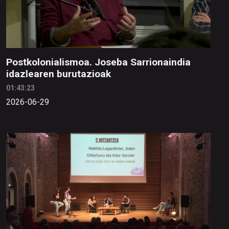
Postkolonialismoa. Joseba Sarrionaindia
idazlearen burutazioak
01:43:23
2026-06-29