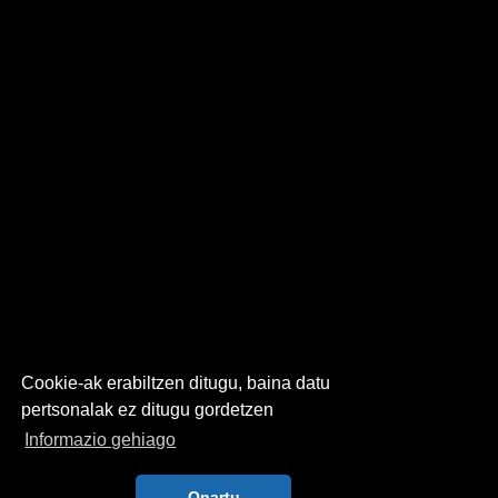
Cookie-ak erabiltzen ditugu, baina datu
pertsonalak ez ditugu gordetzen
Informazio gehiago
Onartu