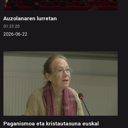
Auzolanaren lurretan
01:23:20
2026-06-22
Paganismoa eta kristautasuna euskal