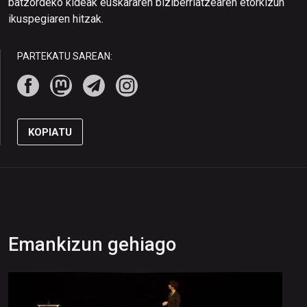
batzordeko kideak euskararen biziberriatzearen etorkizun
ikuspegiaren hitzak.
PARTEKATU SAREAN:
KOPIATU
Emankizun gehiago