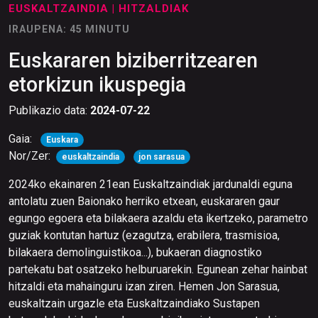
EUSKALTZAINDIA
| HITZALDIAK
IRAUPENA: 45 MINUTU
Euskararen biziberritzearen
etorkizun ikuspegia
Publikazio data:
2024-07-22
Gaia:
Euskara
Nor/Zer:
euskaltzaindia
jon sarasua
2024ko ekainaren 21ean Euskaltzaindiak jardunaldi eguna
antolatu zuen Baionako herriko etxean, euskararen gaur
egungo egoera eta bilakaera azaldu eta ikertzeko, parametro
guziak kontutan hartuz (ezagutza, erabilera, trasmisioa,
bilakaera demolinguistikoa...), bukaeran diagnostiko
partekatu bat osatzeko helburuarekin. Egunean zehar hainbat
hitzaldi eta mahainguru izan ziren. Hemen Jon Sarasua,
euskaltzain urgazle eta Euskaltzaindiako Sustapen