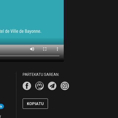
PARTEKATU SAREAN:
KOPIATU
da
r