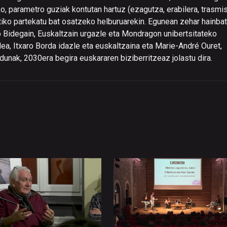
o, parametro guziak kontutan hartuz (ezagutza, erabilera, trasmis
stiko partekatu bat osatzeko helburuarekin. Egunean zehar hainbat
o Bidegain, Euskaltzain urgazle eta Mondragon unibertsitateko
ea, Itxaro Borda idazle eta euskaltzaina eta Marie-André Ouret,
adunak, 2030era begira euskararen biziberritzeaz jolastu dira.