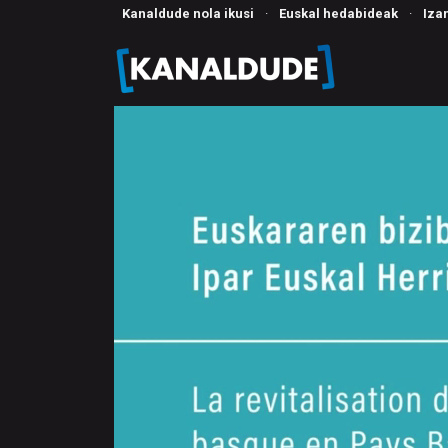
Kanaldude nola ikusi
·
Euskal hedabideak
·
Iza