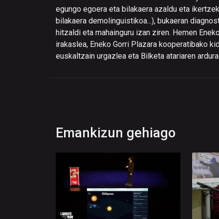
egungo egoera eta bilakaera azaldu eta ikertzek
bilakaera demolinguistikoa...), bukaeran diagno
hitzaldi eta mahainguru izan ziren. Hemen Enek
irakaslea, Eneko Gorri Plazara kooperatibako kid
euskaltzain urgazlea eta Bilketa atariaren ardur
Emankizun gehiago