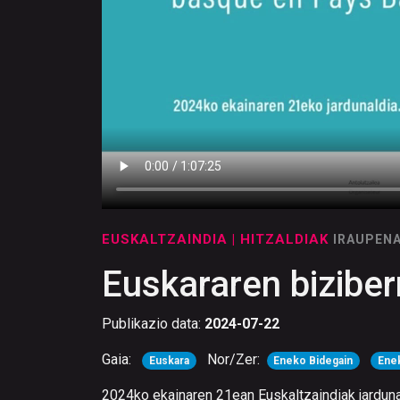
EUSKALTZAINDIA
| HITZALDIAK
IRAUPENA
Euskararen biziber
Publikazio data:
2024-07-22
Gaia:
Nor/Zer:
Euskara
Eneko Bidegain
Ene
2024ko ekainaren 21ean Euskaltzaindiak jarduna