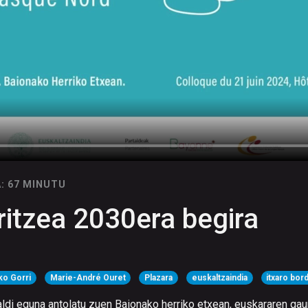
: 67 MINUTU
ritzea 2030era begira
ko Gorri
Marie-André Ouret
Plazara
euskaltzaindia
itxaro bor
ldi eguna antolatu zuen Baionako herriko etxean, euskararen gau