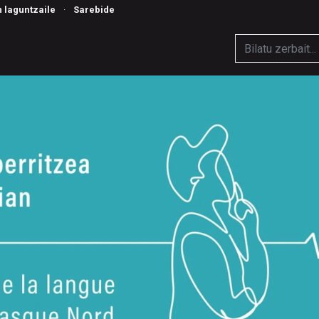
n laguntzaile
·
Sarebide