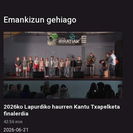
Emankizun gehiago
2026ko Lapurdiko haurren Kantu Txapelketa
finalerdia
42:56 min
2026-06-21