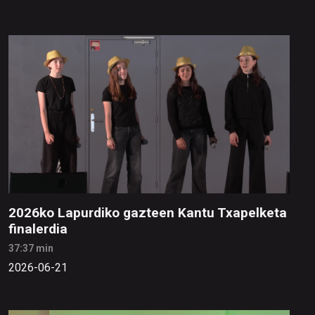
2026ko Lapurdiko gazteen Kantu Txapelketa
finalerdia
37:37 min
2026-06-21