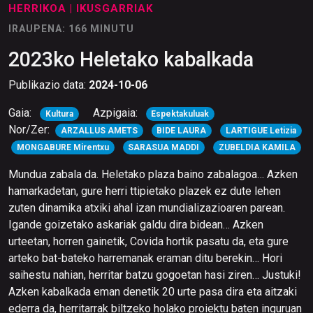
HERRIKOA
| IKUSGARRIAK
IRAUPENA: 166 MINUTU
2023ko Heletako kabalkada
Publikazio data:
2024-10-06
Gaia:
Azpigaia:
Kultura
Espektakuluak
Nor/Zer:
ARZALLUS AMETS
BIDE LAURA
LARTIGUE Letizia
MONGABURE Mirentxu
SARASUA MADDI
ZUBELDIA KAMILA
Mundua zabala da. Heletako plaza baino zabalagoa… Azken
hamarkadetan, gure herri ttipietako plazek ez dute lehen
zuten dinamika atxiki ahal izan mundializazioaren parean.
Igande goizetako askariak galdu dira bidean… Azken
urteetan, horren gainetik, Covida hortik pasatu da, eta gure
arteko bat-bateko harremanak eraman ditu berekin… Hori
saihestu nahian, herritar batzu gogoetan hasi ziren… Justuki!
Azken kabalkada eman denetik 20 urte pasa dira eta aitzaki
ederra da, herritarrak biltzeko holako proiektu baten inguruan