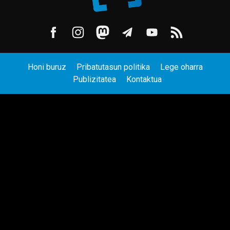
Honi buruz
Pribatutasun politika
Lege oharra
Publizitatea
Kontaktua