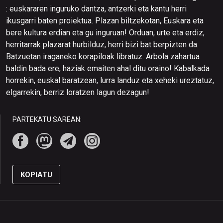
: euskararen inguruko dantza, antzerki eta kantu herri
ikusgarri baten proiektua. Plazan biltzekotan, Euskara eta
bere kultura erdian eta gu inguruan! Orduan, urte eta erdiz,
herritarrak plazarat hurbilduz, herri bizi bat berpizten da.
Batzuetan iraganeko korapiloak libratuz. Arbola zahartua
baldin bada ere, haziak emaiten ahal ditu oraino! Kabalkada
horrekin, euskal baratzean, lurra landuz eta xeheki ureztatuz,
elgarrekin, berriz loratzen lagun dezagun!
PARTEKATU SAREAN:
KOPIATU