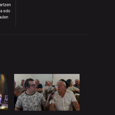
artzen
na edo
aulen