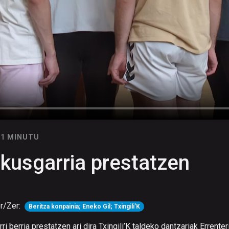
11 MINUTU
kusgarria prestatzen
r/Zer:
Beritza konpainia; Eneko Gil; Txingili’K
ri berria prestatzen ari dira Txingili’K taldeko dantzariak Errente