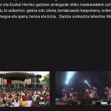
ko eta Euskal Herriko gazteen arrangurak ohiko maskaradekin uzt
u, bi unibertso: garbia edo zikina, bertakoaedo kanpotiarra, orde
 hegoa eta iparra, herioa eta bizia... Dantza sorkuntza lehentze M