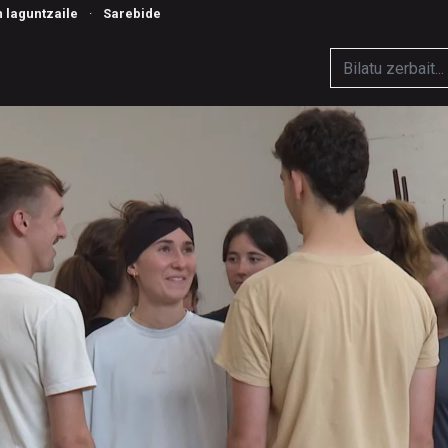
n laguntzaile
·
Sarebide