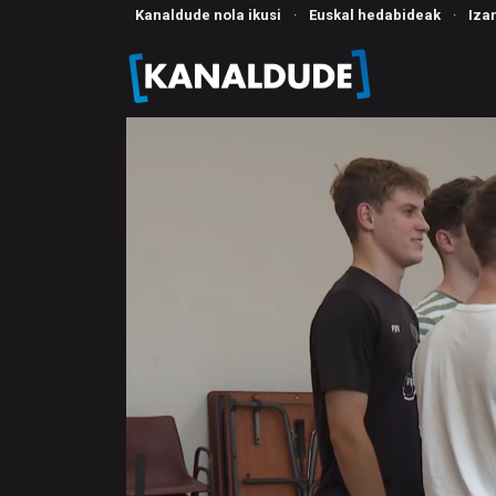
Kanaldude nola ikusi
·
Euskal hedabideak
·
Iza