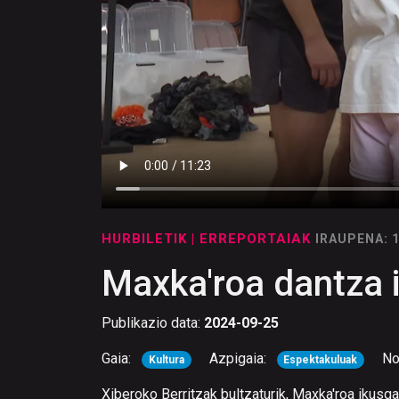
HURBILETIK
| ERREPORTAIAK
IRAUPENA: 
Maxka'roa dantza i
Publikazio data:
2024-09-25
Gaia:
Azpigaia:
No
Kultura
Espektakuluak
Xiberoko Berritzak bultzaturik, Maxka'roa ikusgar