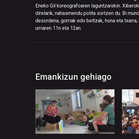
Eneko Gil koreografoaren laguntzarekin. Xibero
direlarik, nahasmendu polita sortzen du. Bi mund
desordena, gorriak edo beltzak, hona eta txarra,
urriaren 11n eta 12an.
Emankizun gehiago