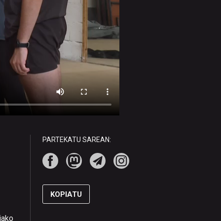
PARTEKATU SAREAN:
KOPIATU
riako