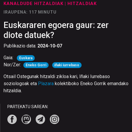
KANALDUDE HITZALDIAK
| HITZALDIAK
IRAUPENA: 117 MINUTU
Euskararen egoera gaur: zer
diote datuek?
Publikazio data:
2024-10-07
Gaia:
Euskara
Nor/Zer:
Eneko Gorri
iñaki iurrebaso
Otsail Ostegunak hitzaldi zikloa kari, Iñaki Iurrebaso
soziologoak eta
Plazara
kolektiboko Eneko Gorrik emandako
hitzaldia.
PARTEKATU SAREAN: