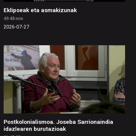
Eklipseak eta asmakizunak
49:48 min
2026-07-27
Postkolonialismoa. Joseba Sarrionaindia
idazlearen burutazioak