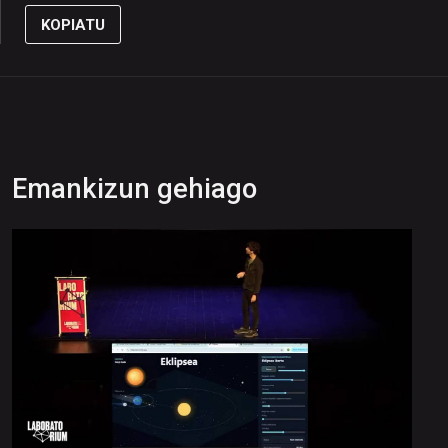
KOPIATU
Emankizun gehiago