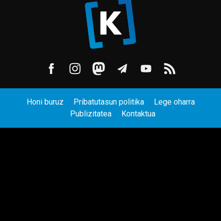
Honi buruz
Pribatutasun politika
Lege oharra
Publizitatea
Kontaktua