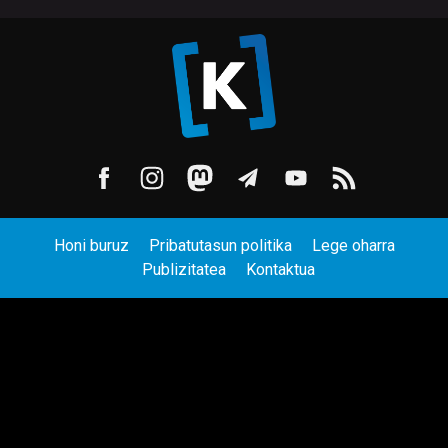
Honi buruz
Pribatutasun politika
Lege oharra
Publizitatea
Kontaktua