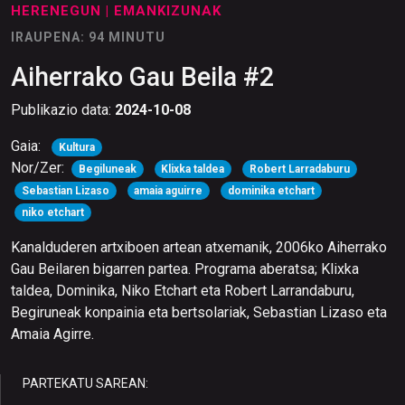
HERENEGUN
| EMANKIZUNAK
IRAUPENA: 94 MINUTU
Aiherrako Gau Beila #2
Publikazio data:
2024-10-08
Gaia:
Kultura
Nor/Zer:
Begiluneak
Klixka taldea
Robert Larradaburu
Sebastian Lizaso
amaia aguirre
dominika etchart
niko etchart
Kanalduderen artxiboen artean atxemanik, 2006ko Aiherrako
Gau Beilaren bigarren partea. Programa aberatsa; Klixka
taldea, Dominika, Niko Etchart eta Robert Larrandaburu,
Begiruneak konpainia eta bertsolariak, Sebastian Lizaso eta
Amaia Agirre.
PARTEKATU SAREAN: