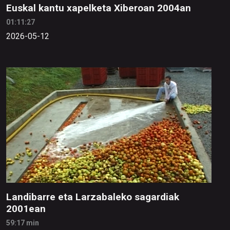
Euskal kantu xapelketa Xiberoan 2004an
01:11:27
2026-05-12
Landibarre eta Larzabaleko sagardiak
2001ean
59:17 min