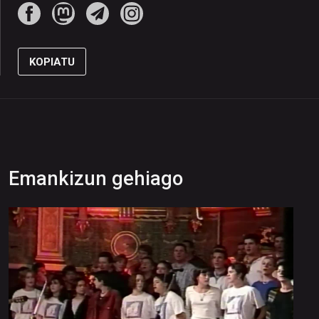
KOPIATU
Emankizun gehiago