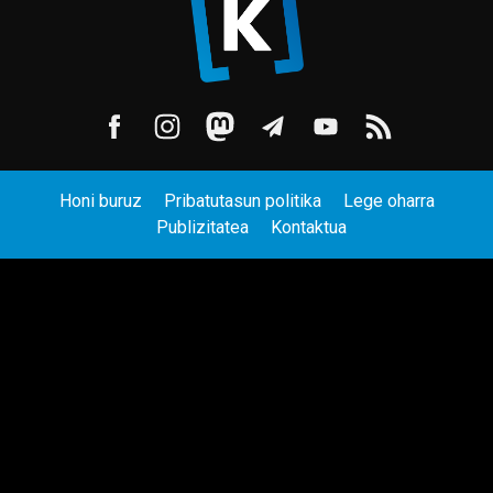
Honi buruz
Pribatutasun politika
Lege oharra
Publizitatea
Kontaktua