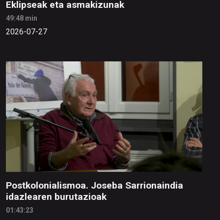
Eklipseak eta asmakizunak
49:48 min
2026-07-27
Postkolonialismoa. Joseba Sarrionaindia
idazlearen burutazioak
01:43:23