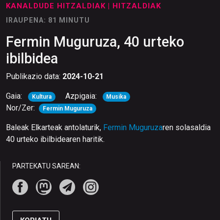
KANALDUDE HITZALDIAK
| HITZALDIAK
IRAUPENA: 81 MINUTU
Fermin Muguruza, 40 urteko
ibilbidea
Publikazio data:
2024-10-21
Gaia:
Azpigaia:
Kultura
Musika
Nor/Zer:
Fermin Muguruza
Baleak Elkarteak antolaturik,
Fermin Muguruza
ren solasaldia
40 urteko ibilbidearen haritik.
PARTEKATU SAREAN: