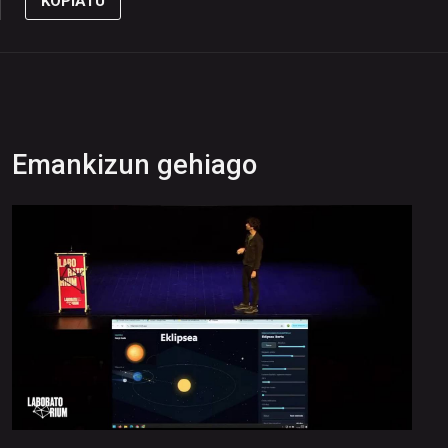
KOPIATU
Emankizun gehiago