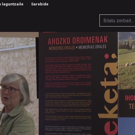
n laguntzaile
·
Sarebide