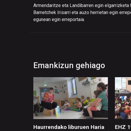
Armendaritze eta Landibarren egin elgarrizketa 
Barnetchek Irisarri eta auzo herrietan egin err
egunean egin erreportaia.
Emankizun gehiago
Haurrendako liburuen Haria
EHZ 1