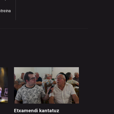
streina
Etxamendi kantatuz