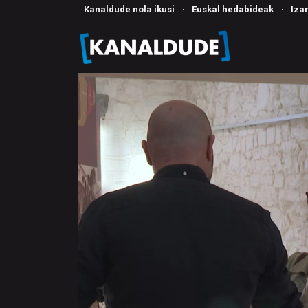
Kanaldude nola ikusi
·
Euskal hedabideak
·
Iza