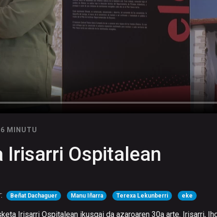
06 MINUTU
Irisarri Ospitalean
r:
Beñat Dachaguer
Manu Iñarra
Terexa Lekunberri
eke
ta Irisarri Ospitalean ikusgai da azaroaren 30a arte. Irisarri, Iho