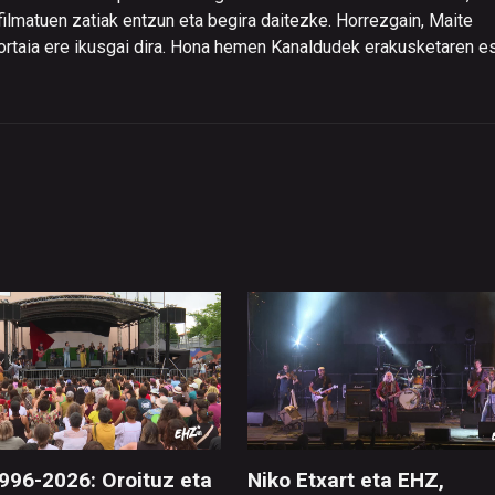
filmatuen zatiak entzun eta begira daitezke. Horrezgain, Maite
eportaia ere ikusgai dira. Hona hemen Kanaldudek erakusketaren e
996-2026: Oroituz eta
Niko Etxart eta EHZ,