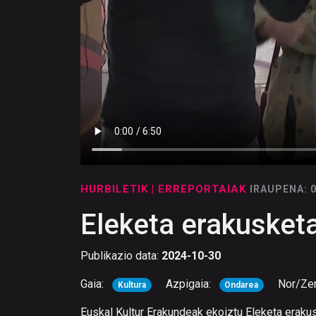
HURBILETIK
| ERREPORTAIAK
IRAUPENA: 
Eleketa erakusketa 
Publikazio data:
2024-10-30
Gaia:
Azpigaia:
Nor/Ze
Kultura
Ondarea
Euskal Kultur Erakundeak ekoiztu Eleketa erakuske