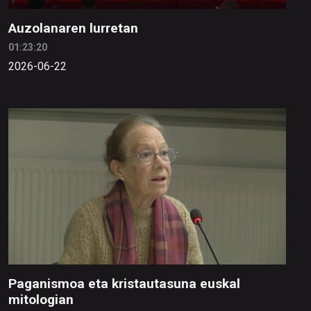
Auzolanaren lurretan
01:23:20
2026-06-22
Paganismoa eta kristautasuna euskal
mitologian