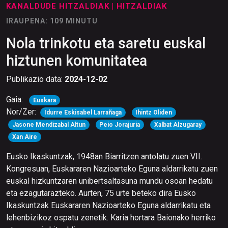
KANALDUDE HITZALDIAK
| HITZALDIAK
IRAUPENA: 109 MINUTU
Nola trinkotu eta saretu euskal
hiztunen komunitatea
Publikazio data:
2024-12-02
Gaia:
Euskara
Nor/Zer:
Idurre Eskisabel Larrañaga
Ihintz Oliden
Jasone Mendizabal Altun
Peio Jorajuria
Xalbat Alzugaray
Xan Aire
Eusko Ikaskuntzak, 1948an Biarritzen antolatu zuen VII.
Kongresuan, Euskararen Nazioarteko Eguna aldarrikatu zuen
euskal hizkuntzaren unibertsaltasuna mundu osoan hedatu
eta ezagutarazteko. Aurten, 75 urte beteko dira Eusko
Ikaskuntzak Euskararen Nazioarteko Eguna aldarrikatu eta
lehenbizikoz ospatu zenetik. Karia hortara Baionako herriko