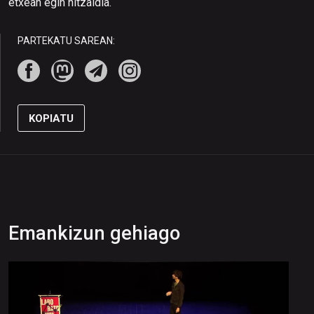
etxean egin hitzaldia.
PARTEKATU SAREAN:
KOPIATU
Emankizun gehiago