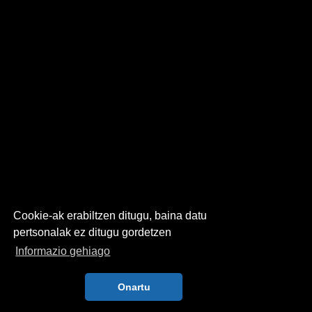
Cookie-ak erabiltzen ditugu, baina datu
pertsonalak ez ditugu gordetzen
Informazio gehiago
Onartu