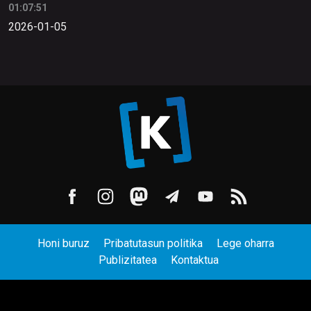
01:07:51
2026-01-05
Honi buruz
Pribatutasun politika
Lege oharra
Publizitatea
Kontaktua