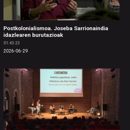
Postkolonialismoa. Joseba Sarrionaindia
idazlearen burutazioak
01:43:23
2026-06-29