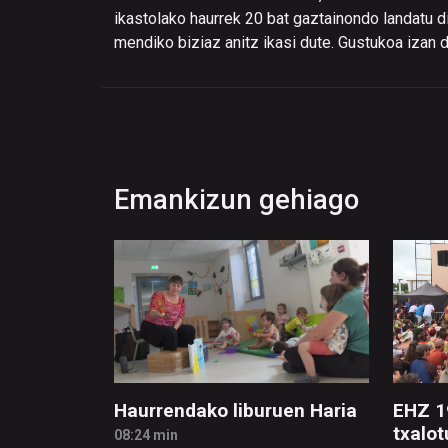
ikastolako haurrek 20 bat gaztainondo landatu di
mendiko biziaz anitz ikasi dute. Gustukoa izan di
Emankizun gehiago
Haurrendako liburuen Haria
EHZ 1
txalot
08:24 min