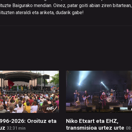
tuzte Baigurako mendian. Oinez, patar goiti abian ziren bitartean,
tuzten ateraldi eta ariketa, dudarik gabe!
996-2026: Oroituz eta
Niko Etxart eta EHZ,
uz
transmisioa urtez urte
32:31 min
08