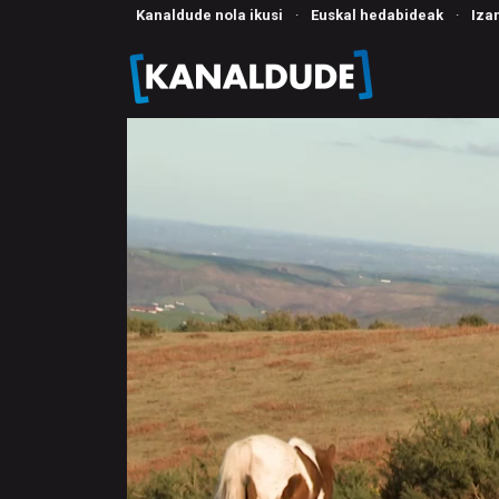
Kanaldude nola ikusi
·
Euskal hedabideak
·
Iza