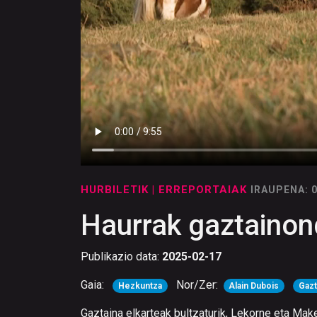
HURBILETIK
| ERREPORTAIAK
IRAUPENA: 
Haurrak gaztainon
Publikazio data:
2025-02-17
Gaia:
Nor/Zer:
Hezkuntza
Alain Dubois
Gazt
Gaztaina elkarteak bultzaturik, Lekorne eta Mak