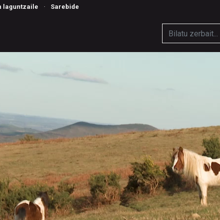
n laguntzaile
·
Sarebide