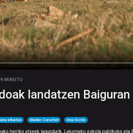
09 MINUTU
doak landatzen Baiguran
aina elkartea
Maider Curuchet
Unai Gordo
eako herriko etxeek lagundurik, Lekorneko eskola publikoko eta 