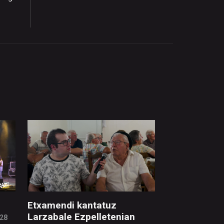
Etxamendi kantatuz
Larzabale Ezpelletenian
:28