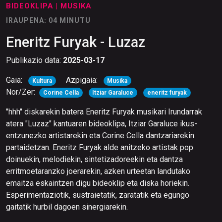
BIDEOKLIPA
| MUSIKA
IRAUPENA: 04 MINUTU
Eneritz Furyak - Luzaz
Publikazio data:
2025-03-17
Gaia:
Azpigaia:
Kultura
Musika
Nor/Zer:
Corine Cella
Itziar Garaluce
eneritz furyak
"hhh" diskarekin batera Eneritz Furyak musikari Irundarrak
atera "Luzaz" kantuaren bideoklipa, Itziar Garaluce ikus-
entzunezko artistarekin eta Corine Cella dantzariarekin
partaidetzan. Eneritz Furyak alde anitzeko artistak pop
doinuekin, melodiekin, sintetizadoreekin eta dantza
erritmoetaranzko joerarekin, azken urteetan landutako
emaitza eskaintzen digu bideoklip eta diska horiekin.
Esperimentaziotik, sustraietatik, zaratatik eta egungo
gaitatik hurbil dagoen sinergiarekin.