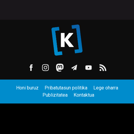
Honi buruz
Pribatutasun politika
Lege oharra
Publizitatea
Kontaktua