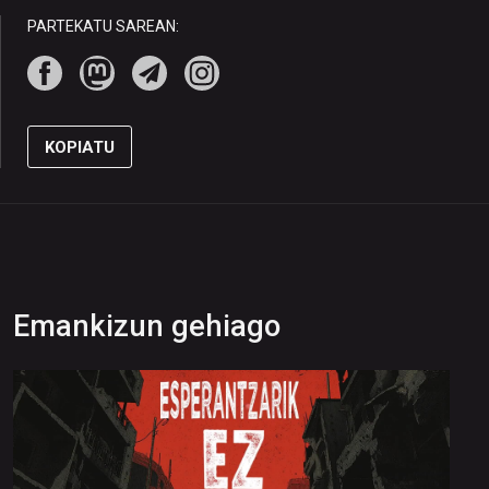
PARTEKATU SAREAN:
KOPIATU
Emankizun gehiago