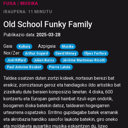
FUGA
| MUSIKA
IRAUPENA: 11 MINUTU
Old School Funky Family
Publikazio data:
2025-03-28
Gaia:
Azpigaia:
Kultura
Musika
Nor/Zer:
Arthur Guyard
David Mimey
Illyes Ferfera
Joël Riffard
Julien Buros
Jérôme Martineau-Ricotti
Paul-Antoine Roubet
Pierre Latute
Taldea osatzen duten zortzi kideek, nortasun berezi bat
eraikiz, zorroztasun geroz eta handiagoko ildo artistiko bat
zizelkatu dute beraien konposizio lanetan. 4 diska, 600
kontzertu eta Europan gaindi hainbat itzuli egin ondotik,
bosgarren diska batekin datoz, taldearen hogeigarren
urteurrena ospatzeko. Erritmo gupidagabe batek eramanik
eta akrobazia handiko saxofoi laukote batekin, giro oneko
eta moldaketa ausartiko musika eskaintzen du, lizeo