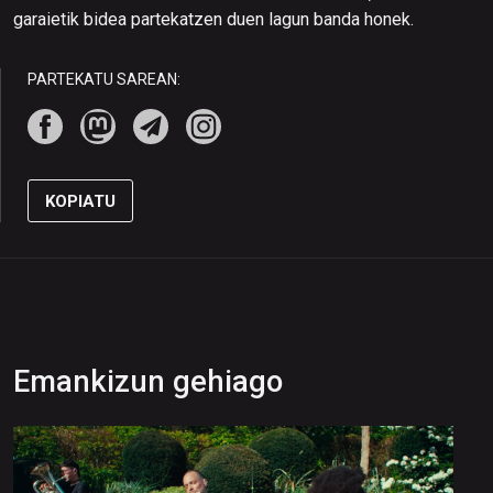
garaietik bidea partekatzen duen lagun banda honek.
PARTEKATU SAREAN:
KOPIATU
Emankizun gehiago