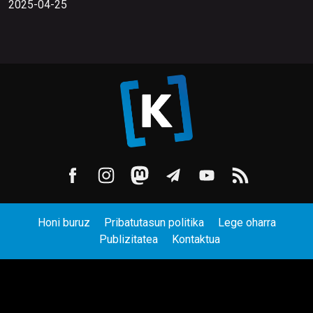
2025-04-25
Honi buruz
Pribatutasun politika
Lege oharra
Publizitatea
Kontaktua