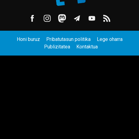
Honi buruz
Pribatutasun politika
Lege oharra
Publizitatea
Kontaktua