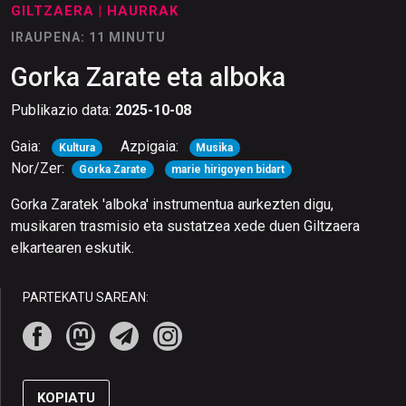
GILTZAERA
| HAURRAK
IRAUPENA: 11 MINUTU
Gorka Zarate eta alboka
Publikazio data:
2025-10-08
Gaia:
Azpigaia:
Kultura
Musika
Nor/Zer:
Gorka Zarate
marie hirigoyen bidart
Gorka Zaratek 'alboka' instrumentua aurkezten digu,
musikaren trasmisio eta sustatzea xede duen Giltzaera
elkartearen eskutik.
PARTEKATU SAREAN:
KOPIATU