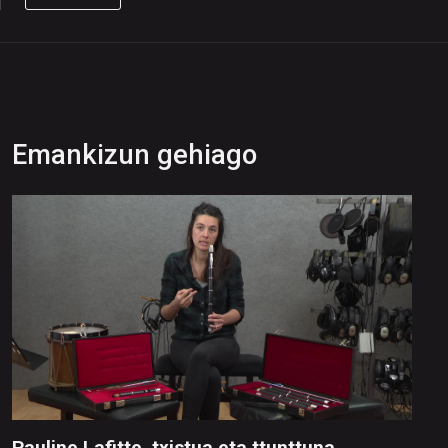
Emankizun gehiago
Pauline Lafitte, txistua eta ttunttuna