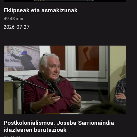
Eklipseak eta asmakizunak
49:48 min
2026-07-27
Postkolonialismoa. Joseba Sarrionaindia
idazlearen burutazioak