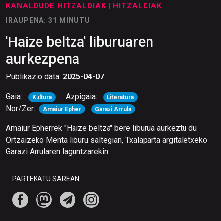
KANALDUDE HITZALDIAK
| HITZALDIAK
IRAUPENA: 31 MINUTU
'Haize beltza' liburuaren
aurkezpena
Publikazio data:
2025-04-07
Gaia:
Azpigaia:
Kultura
Literatura
Nor/Zer:
Amaiur Epher
Garazi Arrula
Amaiur Epherrek "Haize beltza" bere liburua aurkeztu du
Ortzaizeko Menta liburu saltegian, Txalaparta argitaletxeko
Garazi Arrularen laguntzarekin.
PARTEKATU SAREAN: