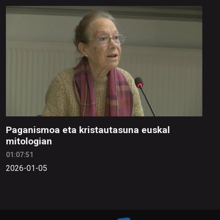
Paganismoa eta kristautasuna euskal
mitologian
01:07:51
2026-01-05