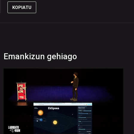
KOPIATU
Emankizun gehiago