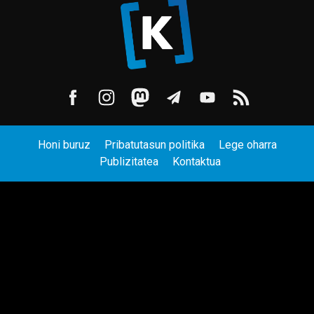
Honi buruz
Pribatutasun politika
Lege oharra
Publizitatea
Kontaktua