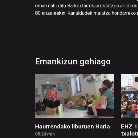
eman nahi ditu Barkoxtarrek prestatzen ari diren 
80 arizaleekin. Kanaldudek maiatza hondarreko 
Emankizun gehiago
Haurrendako liburuen Haria
EHZ 1
txalot
08:24 min