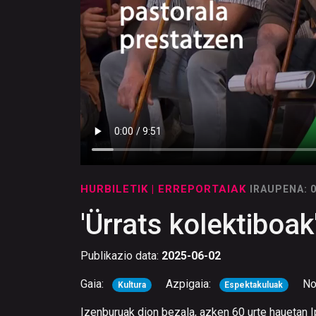
HURBILETIK
| ERREPORTAIAK
IRAUPENA: 
'Ürrats kolektiboak
Publikazio data:
2025-06-02
Gaia:
Azpigaia:
No
Kultura
Espektakuluak
Izenburuak dion bezala, azken 60 urte hauetan Ip