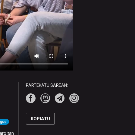
PARTEKATU SAREAN:
KOPIATU
ague
argitan