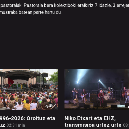
pastoralak. Pastorala bera kolektiboki eraikiriz 7 idazle, 3 erreje
mustraka batean parte hartu du.
996-2026: Oroituz eta
Niko Etxart eta EHZ,
uz
transmisioa urtez urte
32:31 min
08