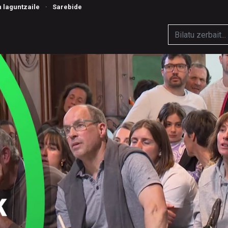
n laguntzaile
·
Sarebide