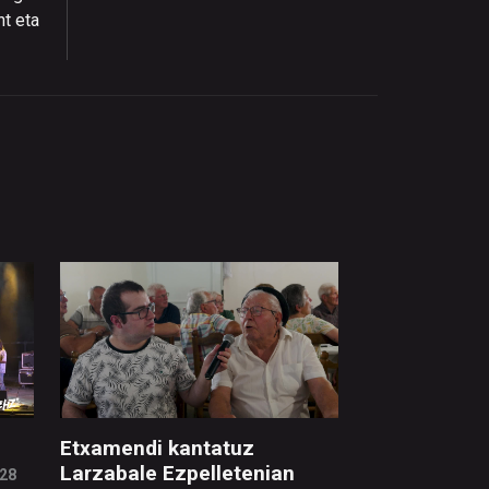
nt eta
Etxamendi kantatuz
Larzabale Ezpelletenian
:28