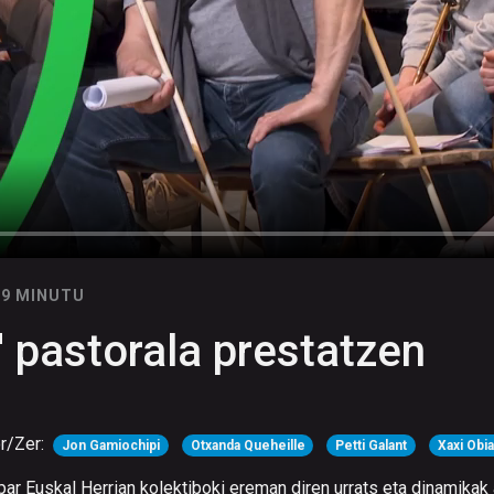
09 MINUTU
' pastorala prestatzen
r/Zer:
Jon Gamiochipi
Otxanda Queheille
Petti Galant
Xaxi Obi
ar Euskal Herrian kolektiboki ereman diren urrats eta dinamikak 