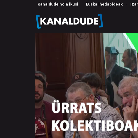
Kanaldude nola ikusi
·
Euskal hedabideak
·
Iza