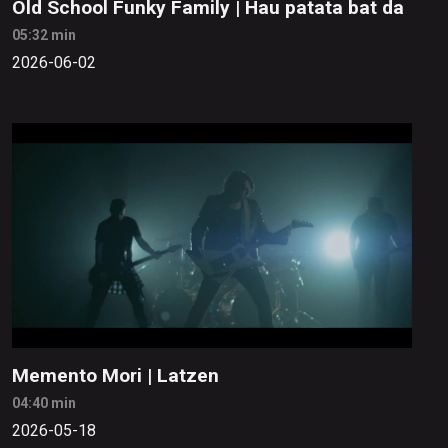
Old School Funky Family | Hau patata bat da
05:32 min
2026-06-02
Memento Mori | Latzen
04:40 min
2026-05-18