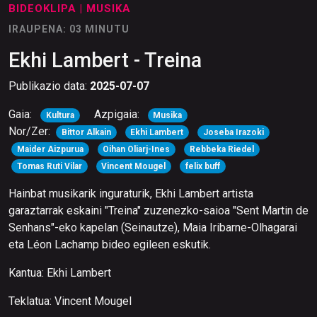
BIDEOKLIPA
| MUSIKA
IRAUPENA: 03 MINUTU
Ekhi Lambert - Treina
Publikazio data:
2025-07-07
Gaia:
Azpigaia:
Kultura
Musika
Nor/Zer:
Bittor Alkain
Ekhi Lambert
Joseba Irazoki
Maider Aizpurua
Oihan Oliarj-Ines
Rebbeka Riedel
Tomas Ruti Vilar
Vincent Mougel
felix buff
Hainbat musikarik inguraturik, Ekhi Lambert artista
garaztarrak eskaini "Treina" zuzenezko-saioa "Sent Martin de
Senhans"-eko kapelan (Seinautze), Maia Iribarne-Olhagarai
eta Léon Lachamp bideo egileen eskutik.
Kantua: Ekhi Lambert
Teklatua: Vincent Mougel