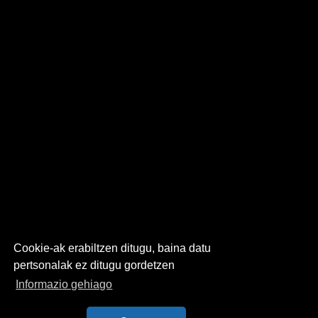
Cookie-ak erabiltzen ditugu, baina datu
pertsonalak ez ditugu gordetzen
Informazio gehiago