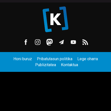
Honi buruz
Pribatutasun politika
Lege oharra
Publizitatea
Kontaktua