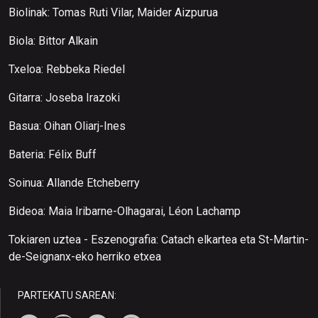
Biolinak: Tomas Ruti Vilar, Maider Aizpurua
Biola: Bittor Alkain
Txeloa: Rebbeka Riedel
Gitarra: Joseba Irazoki
Basua: Oihan Oliarj-Ines
Bateria: Félix Buff
Soinua: Allande Etcheberry
Bideoa: Maia Iribarne-Olhagarai, Léon Lachamp
Tokiaren uztea - Eszenografia: Catach elkartea eta St-Martin-
de-Seignanx-eko herriko etxea
PARTEKATU SAREAN: