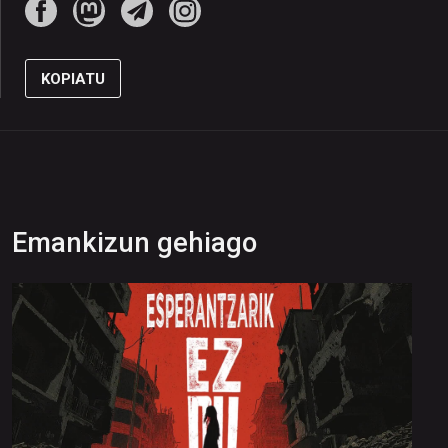
KOPIATU
Emankizun gehiago