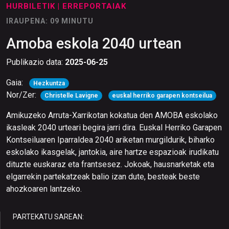
HURBILETIK
| ERREPORTAIAK
IRAUPENA: 09 MINUTU
Amoba eskola 2040 urtean
Publikazio data:
2025-06-25
Gaia:
Hezkuntza
Nor/Zer:
Christelle Lavigne
euskal herriko garapen kontseilua
Amikuzeko Arruta-Xarrikotan kokatua den AMOBA eskolako
ikasleak 2040 urteari begira jarri dira. Euskal Herriko Garapen
Kontseiluaren Iparraldea 2040 ariketan murgildurik, biharko
eskolako ikasgelak, jantokia, aire hartze espazioak irudikatu
dituzte euskaraz eta frantsesez. Jokoak, hausnarketak eta
elgarrekin partekatzeak balio izan dute, besteak beste
ahozkoaren lantzeko.
PARTEKATU SAREAN: