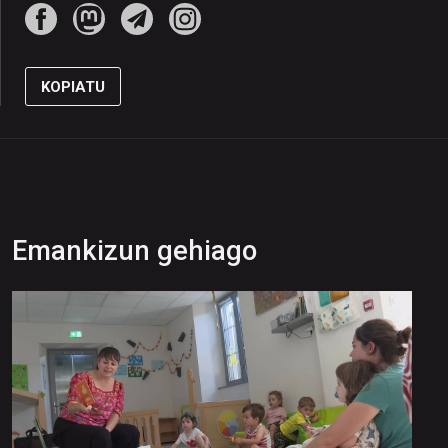
KOPIATU
Emankizun gehiago