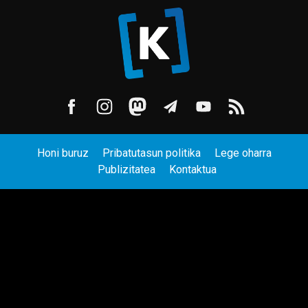
Honi buruz
Pribatutasun politika
Lege oharra
Publizitatea
Kontaktua