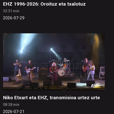
EHZ 1996-2026: Oroituz eta txalotuz
32:31 min
2026-07-29
Niko Etxart eta EHZ, transmisioa urtez urte
08:28 min
2026-07-21