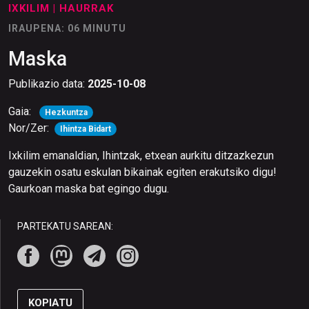
IXKILIM
| HAURRAK
IRAUPENA: 06 MINUTU
Maska
Publikazio data:
2025-10-08
Gaia:
Hezkuntza
Nor/Zer:
Ihintza Bidart
Ixkilim emanaldian, Ihintzak, etxean aurkitu ditzazkezun
gauzekin osatu eskulan bikainak egiten erakutsiko digu!
Gaurkoan maska bat egingo dugu.
PARTEKATU SAREAN:
KOPIATU