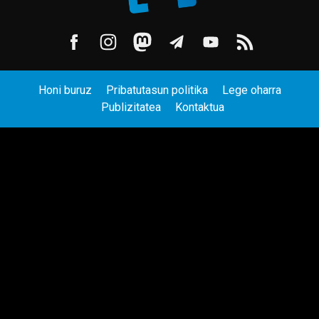
Honi buruz
Pribatutasun politika
Lege oharra
Publizitatea
Kontaktua