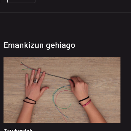
Emankizun gehiago
Txirikordak