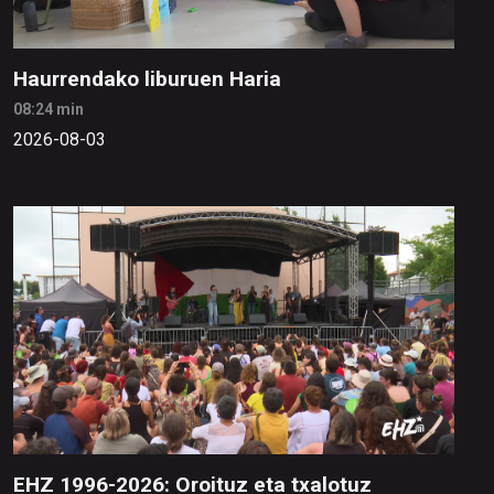
Haurrendako liburuen Haria
08:24 min
2026-08-03
EHZ 1996-2026: Oroituz eta txalotuz