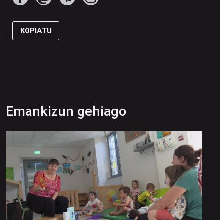
KOPIATU
Emankizun gehiago