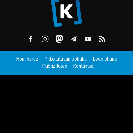
Honi buruz
Pribatutasun politika
Lege oharra
Publizitatea
Kontaktua