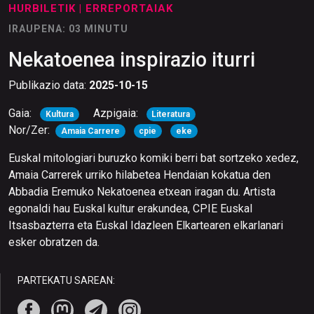
HURBILETIK
| ERREPORTAIAK
IRAUPENA: 03 MINUTU
Nekatoenea inspirazio iturri
Publikazio data:
2025-10-15
Gaia:
Azpigaia:
Kultura
Literatura
Nor/Zer:
Amaia Carrere
cpie
eke
Euskal mitologiari buruzko komiki berri bat sortzeko xedez,
Amaia Carrerek urriko hilabetea Hendaian kokatua den
Abbadia Eremuko Nekatoenea etxean iragan du. Artista
egonaldi hau Euskal kultur erakundea, CPIE Euskal
Itsasbazterra eta Euskal Idazleen Elkartearen elkarlanari
esker obratzen da.
PARTEKATU SAREAN: