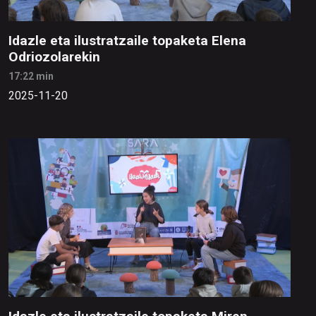
Idazle eta ilustratzaile topaketa Elena
Odriozolarekin
17:22 min
2025-11-20