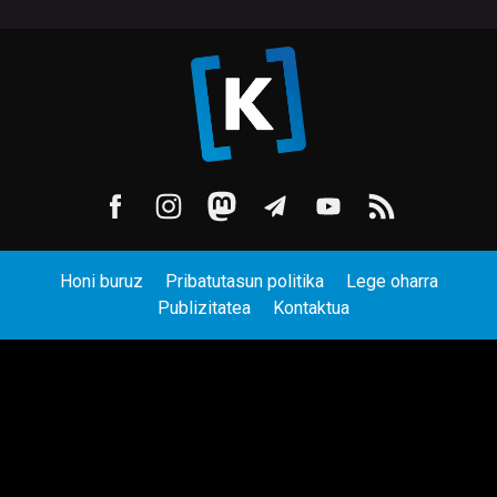
Honi buruz
Pribatutasun politika
Lege oharra
Publizitatea
Kontaktua