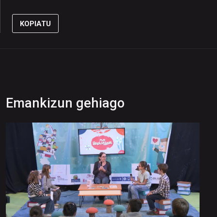
KOPIATU
Emankizun gehiago