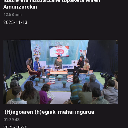
Idazle eta ilustratzaile topaketa Miren
Amurizarekin
12:58 min
2025-11-13
'(H)egoaren (h)egiak' mahai ingurua
01:29:48
2025-10-30