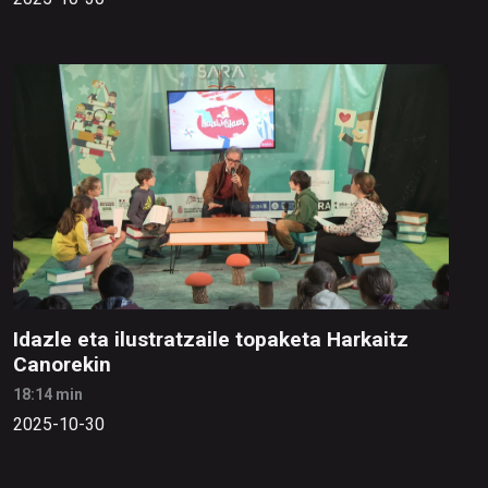
Idazle eta ilustratzaile topaketa Harkaitz
Canorekin
18:14 min
2025-10-30