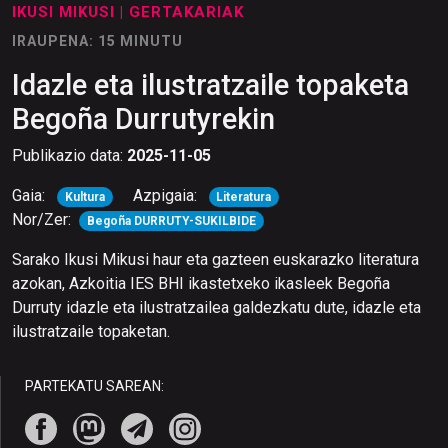
IKUSI MIKUSI
| GERTAKARIAK
IRAUPENA: 15 MINUTU
Idazle eta ilustratzaile topaketa
Begoña Durrutyrekin
Publikazio data:
2025-11-05
Gaia:
Azpigaia:
Kultura
Literatura
Nor/Zer:
Begoña DURRUTY-SUKILBIDE
Sarako Ikusi Mikusi haur eta gazteen euskarazko literatura
azokan, Azkoitia IES BHI ikastetxeko ikasleek Begoña
Durruty idazle eta ilustratzailea galdezkatu dute, idazle eta
ilustratzaile topaketan.
PARTEKATU SAREAN: