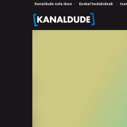
Kanaldude nola ikusi
·
Euskal hedabideak
·
Iza