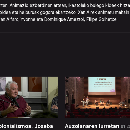
rten. Animazio ezberdinen artean, ikastolako bulego kideek hitza
ilbidea eta helburuak gogora ekartzeko. Xan Airek animatu mahain
an Alfaro, Yvonne eta Dominique Ameztoi, Filipe Goihetxe.
olonialismoa. Joseba
Auzolanaren lurretan
01:2