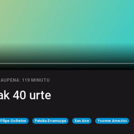
RAUPENA: 119 MINUTU
ak 40 urte
Filipe Goihetxe
Patxika Erramuzpe
Xan Aire
Yvonne Ameztoi