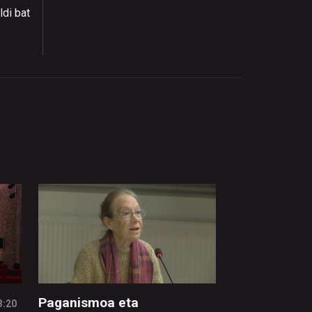
ldi bat
Paganismoa eta
3:20