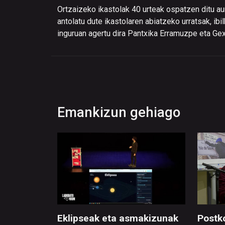
Ortzaizeko ikastolak 40 urteak ospatzen ditu au
antolatu dute ikastolaren abiatzeko urratsak, ib
inguruan agertu dira Pantxika Erramuzpe eta Gex
Emankizun gehiago
Eklipseak eta asmakizunak
Postk