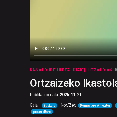
KANALDUDE HITZALDIAK
| HITZALDIAK
I
Ortzaizeko Ikastol
Publikazio data:
2025-11-21
Gaia:
Nor/Zer:
Euskara
Dominique Ameztoi
gexan alfaro