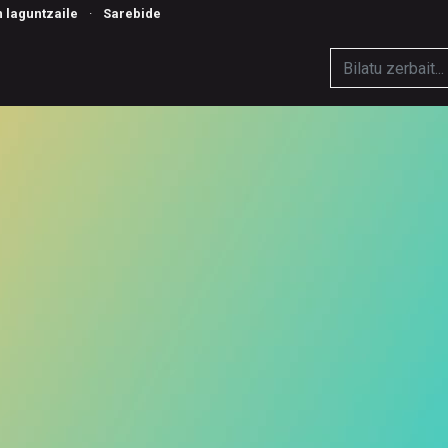
n laguntzaile
·
Sarebide