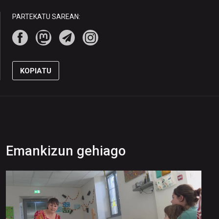
PARTEKATU SAREAN:
KOPIATU
Emankizun gehiago