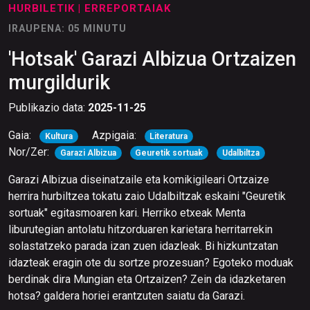
HURBILETIK
| ERREPORTAIAK
IRAUPENA: 05 MINUTU
'Hotsak' Garazi Albizua Ortzaizen
murgildurik
Publikazio data:
2025-11-25
Gaia:
Azpigaia:
Kultura
Literatura
Nor/Zer:
Garazi Albizua
Geuretik sortuak
Udalbiltza
Garazi Albizua diseinatzaile eta komikigileari Ortzaize
herrira hurbiltzea tokatu zaio Udalbiltzak eskaini "Geuretik
sortuak" egitasmoaren kari. Herriko etxeak Menta
liburutegian antolatu hitzorduaren karietara herritarrekin
solastatzeko parada izan zuen idazleak. Bi hizkuntzatan
idazteak eragin ote du sortze prozesuan? Egoteko moduak
berdinak dira Mungian eta Ortzaizen? Zein da idazketaren
hotsa? galdera horiei erantzuten saiatu da Garazi.