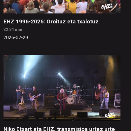
EHZ 1996-2026: Oroituz eta txalotuz
32:31 min
2026-07-29
Niko Etxart eta EHZ, transmisioa urtez urte