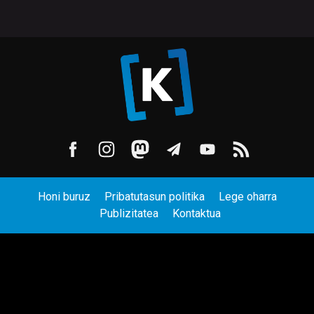
Honi buruz
Pribatutasun politika
Lege oharra
Publizitatea
Kontaktua