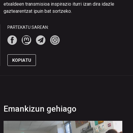
etxaldeen transmisioa inspirazio iturri izan dira idazle
gaztearentzat ipuin bat sortzeko.
PARTEKATU SAREAN:
KOPIATU
Emankizun gehiago