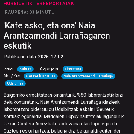
HURBILETIK
| ERREPORTAIAK
IRAUPENA: 03 MINUTU
'Kafe asko, eta ona' Naia
Arantzamendi Larrañagaren
eskutik
Publikazio data:
2025-12-02
Gaia:
Azpigaia:
Kultura
Literatura
Nor/Zer:
Geuretik sortuak
Naia Arantzamendi Larrañaga
Udalbiltza
Baigorriko errealitatean oinarriturik, %80 laborantzatik bizi
dela konturaturik, Naia Arantzamendi Larrañaga idazleak
laborantzara bideratu du Udalbiltzak eskaini 'Geuretik
sortuak' egonaldia. Maddalen Dupuy hautetsiak lagundurik,
Gexan Costera Ameztiako sotozainarekin topo egin du.
Gazteen esku hartzea, belaunaldiz-belaunaldi egiten den