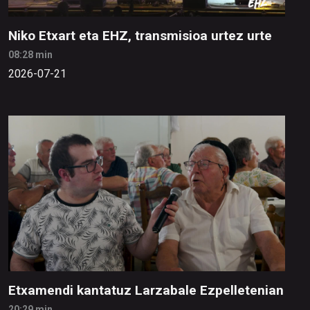
Niko Etxart eta EHZ, transmisioa urtez urte
08:28 min
2026-07-21
Etxamendi kantatuz Larzabale Ezpelletenian
20:29 min