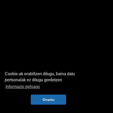
Cookie-ak erabiltzen ditugu, baina datu
pertsonalak ez ditugu gordetzen
Informazio gehiago
Onartu