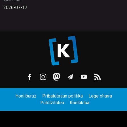
2026-07-17
Honi buruz
Pribatutasun politika
Lege oharra
Publizitatea
Kontaktua