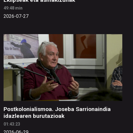
49:48 min
2026-07-27
Postkolonialismoa. Joseba Sarrionaindia
idazlearen burutazioak
01:43:23
2026-06-29