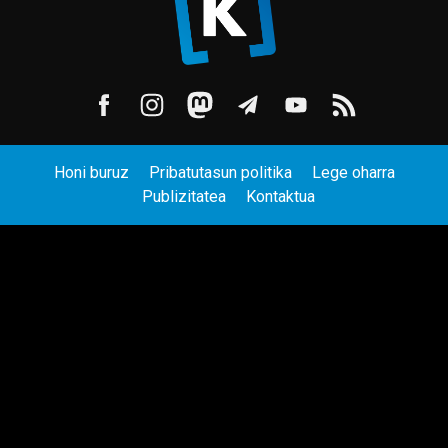
Honi buruz
Pribatutasun politika
Lege oharra
Publizitatea
Kontaktua