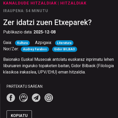
KANALDUDE HITZALDIAK
| HITZALDIAK
IRAUPENA: 54 MINUTU
Zer idatzi zuen Etxeparek?
Publikazio data:
2025-12-08
Gaia:
Azpigaia:
Kultura
Literatura
Nor/Zer:
Audrey Farabos
Gidor BILBAO
Baionako Euskal Museoak antolatu euskaraz inprimatu lehen
liburuaren inguruko topaketen baitan, Gidor Bilbaok (Filologia
klasikoa irakaslea, UPV/EHU) eman hitzaldia.
PARTEKATU SAREAN:
KOPIATU