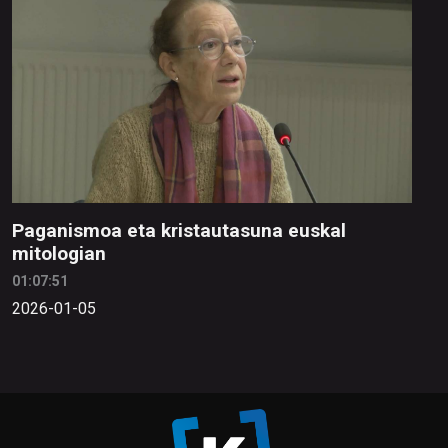
Paganismoa eta kristautasuna euskal
mitologian
01:07:51
2026-01-05