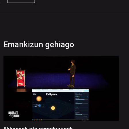
Emankizun gehiago
Eklipseak eta asmakizunak