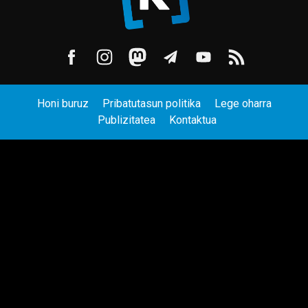
Honi buruz
Pribatutasun politika
Lege oharra
Publizitatea
Kontaktua