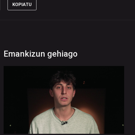
KOPIATU
Emankizun gehiago