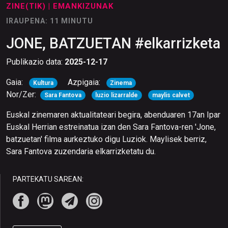
ZINE(TIK)
| EMANKIZUNAK
IRAUPENA: 11 MINUTU
JONE, BATZUETAN #elkarrizketa
Publikazio data:
2025-12-17
Gaia:
Azpigaia:
Kultura
Zinema
Nor/Zer:
Sara Fantova
luzio lizarralde
maylis calvet
Euskal zinemaren aktualitateari begira, abenduaren 17an Ipar
Euskal Herrian estreinatua izan den Sara Fantova-ren 'Jone,
batzuetan' filma aurkeztuko digu Luziok. Maylisek berriz,
Sara Fantova zuzendaria elkarrizketatu du.
PARTEKATU SAREAN: