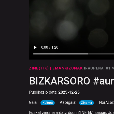
ZINE(TIK)
| EMANKIZUNAK
IRAUPENA: 01 
BIZKARSORO #aur
Publikazio data:
2025-12-25
Gaia:
Azpigaia:
Nor/Zer
Kultura
Zinema
Euskal zinema ardatz duen ZINE(tik) saioan, J