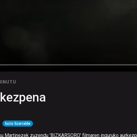
MINUTU
kezpena
:
luzio lizarralde
osu Martinezek zuzendu 'BIZKARSORO' filmaren inguruko aurkez