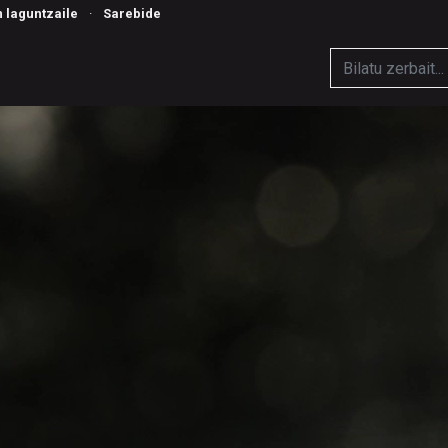
n laguntzaile
·
Sarebide