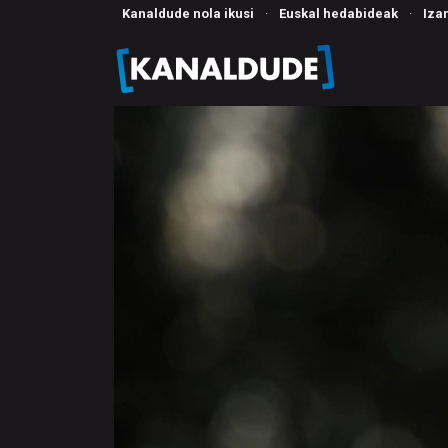
Kanaldude nola ikusi
·
Euskal hedabideak
·
Iza