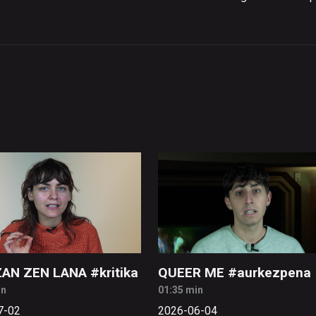
ZAN ZEN LANA #kritika
QUEER ME #aurkezpena
in
01:35 min
7-02
2026-06-04