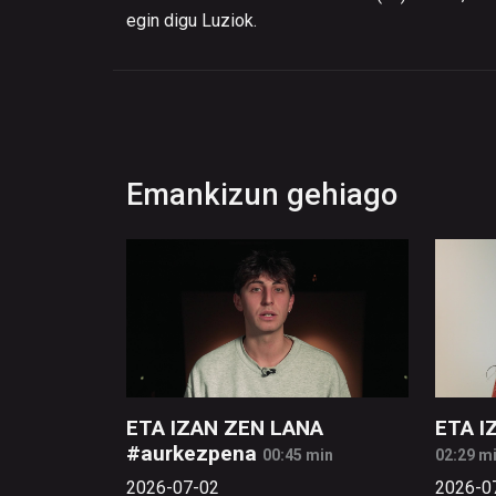
egin digu Luziok.
Emankizun gehiago
ETA IZAN ZEN LANA
ETA I
#aurkezpena
00:45 min
02:29 m
2026-07-02
2026-0