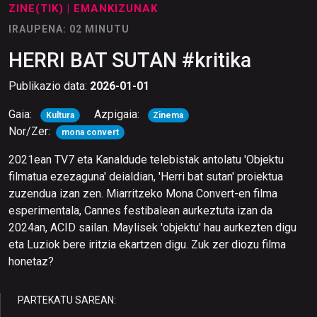
ZINE(TIK)
| EMANKIZUNAK
IRAUPENA: 02 MINUTU
HERRI BAT SUTAN #kritika
Publikazio data:
2026-01-01
Gaia:
Azpigaia:
Kultura
Zinema
Nor/Zer:
mona convert
2021ean TV7 eta Kanaldude telebistak antolatu 'Objektu
filmatua ezezaguna' deialdian, 'Herri bat sutan' proiektua
zuzendua izan zen. Miarritzeko Mona Convert-en filma
esperimentala, Cannes festibalean aurkeztuta izan da
2024an, ACID sailan. Maylisek 'objektu' hau aurkezten digu
eta Luziok bere iritzia ekartzen digu. Zuk zer diozu filma
honetaz?
PARTEKATU SAREAN: