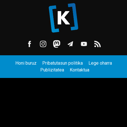
Honi buruz
Pribatutasun politika
Lege oharra
Publizitatea
Kontaktua