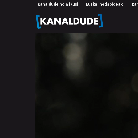
Kanaldude nola ikusi
·
Euskal hedabideak
·
Iza