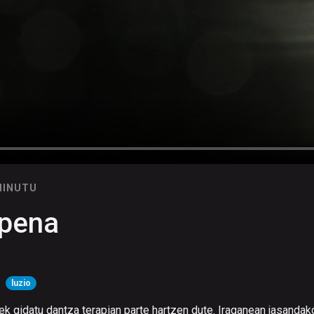
MINUTU
pena
:
luzio
ek gidatu dantza terapian parte hartzen dute. Iraganean jasandak