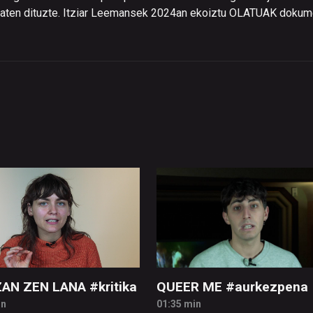
 ematen dituzte. Itziar Leemansek 2024an ekoiztu OLATUAK dokum
ZAN ZEN LANA #kritika
QUEER ME #aurkezpena
in
01:35 min