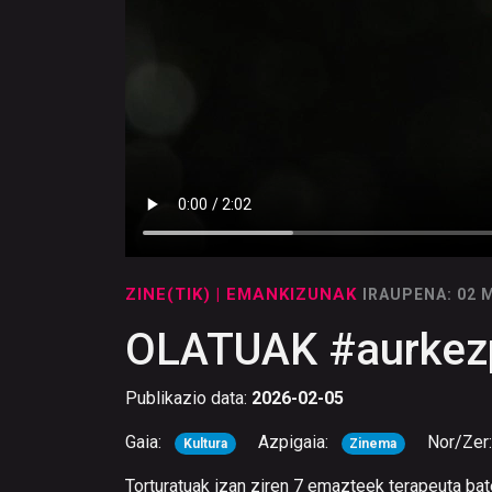
ZINE(TIK)
| EMANKIZUNAK
IRAUPENA: 02 
OLATUAK #aurkez
Publikazio data:
2026-02-05
Gaia:
Azpigaia:
Nor/Zer
Kultura
Zinema
Torturatuak izan ziren 7 emazteek terapeuta bat