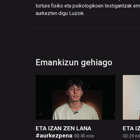
tortura fisiko eta psikologikoen testigantzak
aurkezten digu Luziok.
Emankizun gehiago
ETA IZAN ZEN LANA
ETA I
#aurkezpena
00:45 min
02:29 m