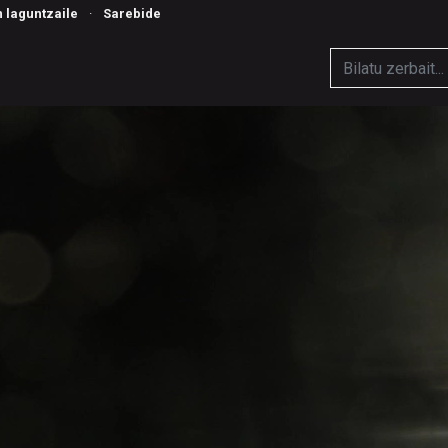
n laguntzaile
·
Sarebide