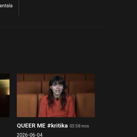
entala
QUEER ME #kritika
03:58 min
2026-06-04