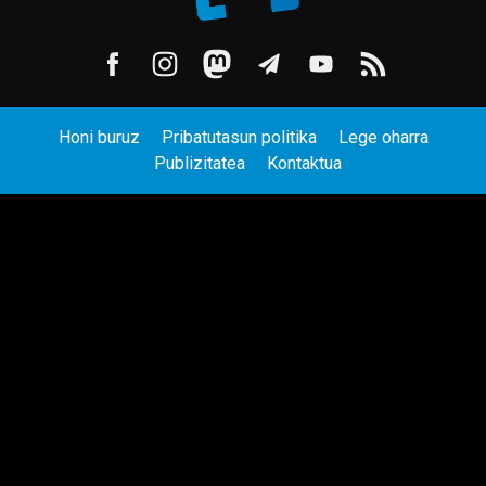
Honi buruz
Pribatutasun politika
Lege oharra
Publizitatea
Kontaktua