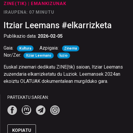
ZINE(TIK)
| EMANKIZUNAK
IRAUPENA: 07 MINUTU
Itziar Leemans #elkarrizketa
Publikazio data:
2026-02-05
Gaia:
Azpigaia:
Kultura
Zinema
Nor/Zer:
Itziar Leemans
luzio
Euskal zinemari dedikatu ZINE(tik) saioan, Itziar Leemans
zuzendaria elkarrizketatu du Luziok. Leemansek 2024an
ekoiztu OLATUAK dokumentalean murgilduko gara.
PARTEKATU SAREAN:
KOPIATU