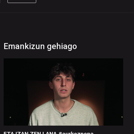
Emankizun gehiago
ETA IZAN ZEN LANA #aurkezpena