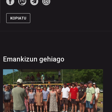
KOPIATU
Emankizun gehiago