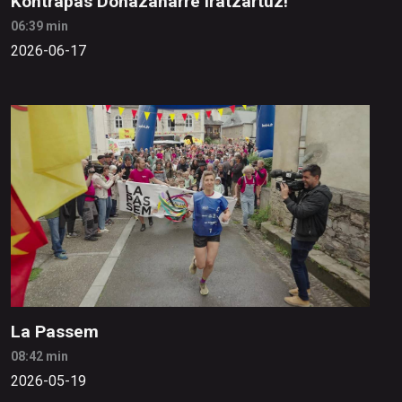
Kontrapas Donazaharre iratzartuz!
06:39 min
2026-06-17
La Passem
08:42 min
2026-05-19