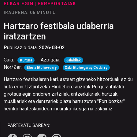
ELKAR EGIN
| ERREPORTAIAK
IRAUPENA: 06 MINUTU
Hartzaro festibala udaberria
iratzartzen
Publikazio data:
2026-03-02
Gaia:
Azpigaia:
Kultura
Jaialdiak
Nor/Zer:
Elena Etcheverry
Xabi Etchegaray Cedarry
Hartzaro festibalaren kari, asteart gizeneko hitzorduak ez du
huts egin. Uztaritzeko Hiribehere auzotik Purgora ibilaldi
girotsua egin ondoren zirtzilek, antzerkilariek, hartzak,
musikariek eta dantzariek plaza hartu zuten "Fort bozkar"
herriko hauteskundeen inguruko ikusgarria eskainiz.
PARTEKATU SAREAN: