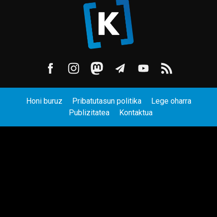
Honi buruz
Pribatutasun politika
Lege oharra
Publizitatea
Kontaktua