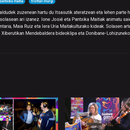
pantxika maitia
tristtan murgi
naldudek zuzenean hartu du Itsasutik ateratzean eta lehen parte 
 solasean ari izanez. Ione Josié eta Pantxika Maitiak animatu sai
ntaria, Maia Ruiz eta Iera Uria Maitakulturako kideak. Solasen arte
ra, Xiberutikan Mendebaldera bideoklipa eta Donibane-Lohizuneko