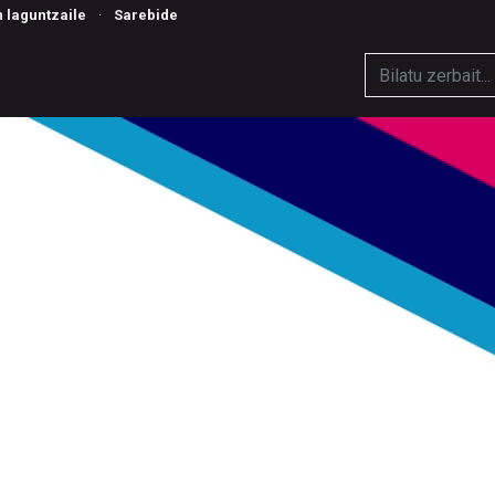
n laguntzaile
·
Sarebide