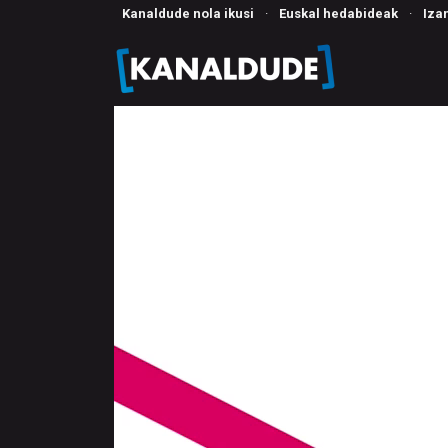
Kanaldude nola ikusi
·
Euskal hedabideak
·
Iza