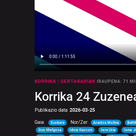
KORRIKA
| GERTAKARIAK
IRAUPENA: 71 M
Korrika 24 Zuzenea
Publikazio data:
2026-03-25
Gaia:
Nor/Zer:
Euskara
Arantza Molina
Batt
Gus Melgosa
Idoia Gascon
Iera Uria
Ione J