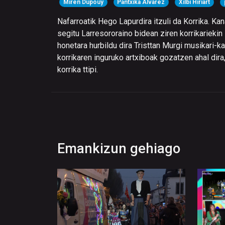
Miren Dupouy
Pantxika Alvarez
Xilbi Hiriart
Nafarroatik Hego Lapurdira itzuli da Korrika. Ka
segitu Larresororaino bidean ziren korrikariekin
honetara hurbildu dira Tristtan Murgi musikari-ka
korrikaren inguruko artxiboak gozatzen ahal di
korrika ttipi.
Emankizun gehiago