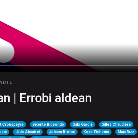
INUTU
n | Errobi aldean
itt Crouspeyre
Bixente Bideondo
Gabi Gardié
Gilles Chaudière
osié
Jade Abautret
Johann Breton
Koxe Etchenic
Maia Ruiz