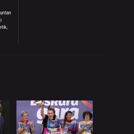
huntan
o
tik,