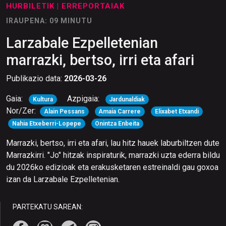
HURBILETIK
| ERREPORTAIAK
IRAUPENA: 09 MINUTU
Larzabale Ezpelletenian
marrazki, bertso, irri eta afari
Publikazio data:
2026-03-26
Gaia:
Azpigaia:
Kultura
Jardunaldiak
Nor/Zer:
Alain Pessans
Amaia Carrere
Elixabet Etxandi
Nahia Etxeberri-Lopepe
Onintza Enbeita
Marrazki, bertso, irri eta afari, lau hitz hauek laburbiltzen dute
Marrazkirri. "Jo" hitzak inspiraturik, marrazki uzta ederra bildu
du 2026ko edizioak eta erakusketaren estreinaldi gau goxoa
izan da Larzabale Ezpelletenian.
PARTEKATU SAREAN: