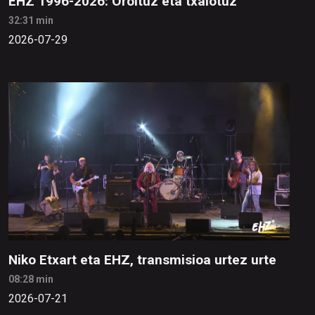
EHZ 1996-2026: Oroituz eta txalotuz
32:31 min
2026-07-29
Niko Etxart eta EHZ, transmisioa urtez urte
08:28 min
2026-07-21