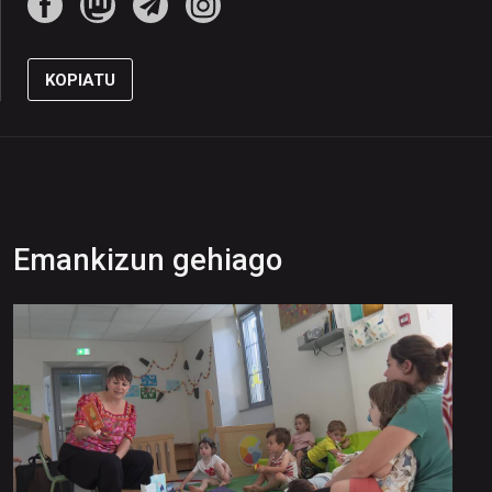
KOPIATU
Emankizun gehiago