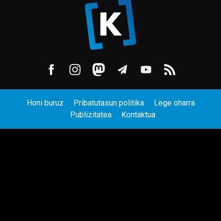
Honi buruz
Pribatutasun politika
Lege oharra
Publizitatea
Kontaktua