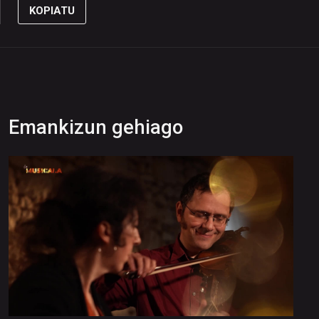
KOPIATU
Emankizun gehiago