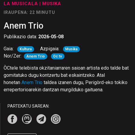
LA MUSICALA
| MUSIKA
IRAUPENA: 22 MINUTU
Anem Trio
Publikazio data:
2026-05-08
Gaia:
Azpigaia:
Kultura
Musika
Nor/Zer:
Anem Trio
Oc tv
ÒCtele telebista okzitaniarraren saioan artista edo talde bat
gomitatuko dugu kontzertu bat eskaintzeko. Atal
honetan
Anem Trio
taldea izanen dugu, Perigòrd-eko tokiko
errepertorioarekin dantzan murgilduko gaituena.
PARTEKATU SAREAN: