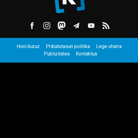
Honi buruz
Pribatutasun politika
Lege oharra
Publizitatea
Kontaktua