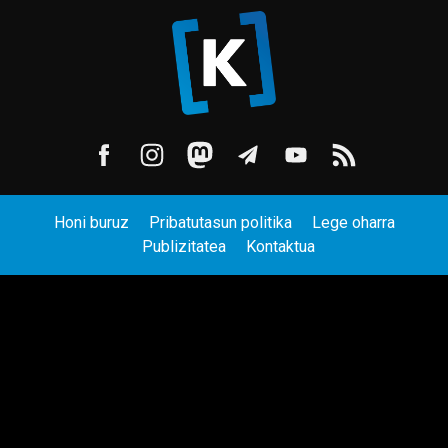
Honi buruz
Pribatutasun politika
Lege oharra
Publizitatea
Kontaktua