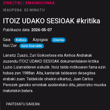
ZINE(TIK)
| EMANKIZUNAK
IRAUPENA: 02 MINUTU
ITOIZ UDAKO SESIOAK #kritika
Publikazio data:
2026-05-07
Gaia:
Azpigaia:
Kultura
Zinema
Nor/Zer:
luzio lizarralde
Larraitz Zuazo, Zuri Goikoetxea eta Ainhoa Andrakak
zuzendu ITOIZ UDAKO SESIOAK dokumentalaren kritika
Luzio Lizarralderen eskutik. Itoiz talde mitikoaren fama ezin
hobea zen 1988an. Alta, kantariak taldearen desegitea
erabaki zuen. Taldekide ohiekin elkartuz, Juan Carlos
Perezek garaiko erronkak azaleratuko ditu, jatorrizko musika
maketekin batera.
PARTEKATU SAREAN: