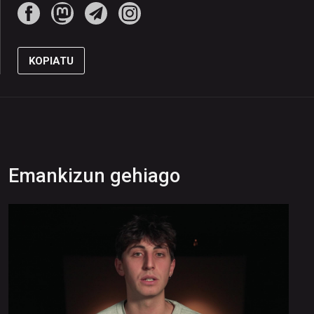
KOPIATU
Emankizun gehiago