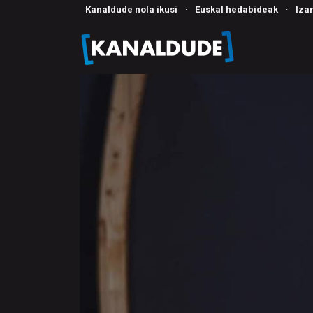
Kanaldude nola ikusi
·
Euskal hedabideak
·
Iza