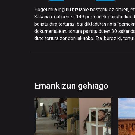
Hogei mila inguru biztanle besterik ez dituen, 
Sakanan, gutxienez 149 pertsonek pairatu dute t
baliatu dira torturaz, bai diktaduran nola “demok
dokumentalean, tortura pairatu duten 30 sakanda
dute tortura zer den jakiteko. Eta, bereziki, tortu
Emankizun gehiago