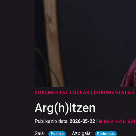
DOKUMENTAL LUZEAK
| DOKUMENTALAK
Arg(h)itzen
Publikazio data:
2026-05-22
|
BIDEO HAU EZI
Gaia:
Azpigaia:
Politika
Biolentzia