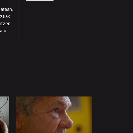
batean,
ztiak
)itzen
atu