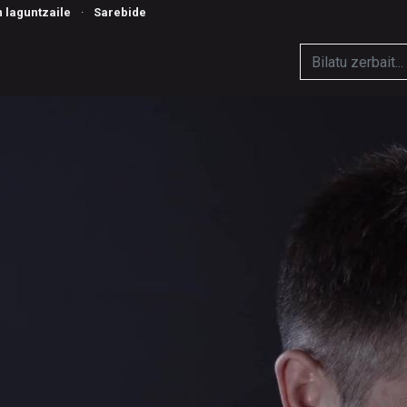
n laguntzaile
·
Sarebide