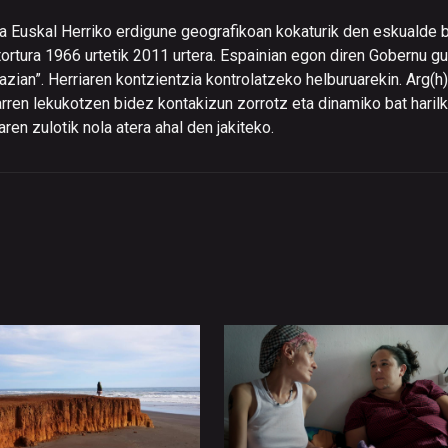
eta Euskal Herriko erdigune geografikoan kokaturik den eskualde 
ortura 1966 urtetik 2011 urtera. Espainian egon diren Gobernu gu
razian”. Herriaren kontzientzia kontrolatzeko helburuarekin. Arg(h
rren lekukotzen bidez kontakizun zorrotz eta dinamiko bat harilk
raren zulotik nola atera ahal den jakiteko.