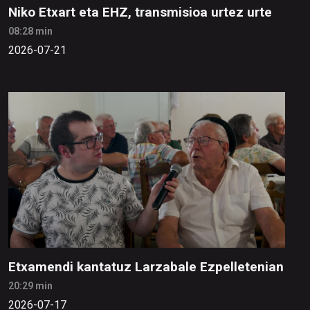
Niko Etxart eta EHZ, transmisioa urtez urte
08:28 min
2026-07-21
Etxamendi kantatuz Larzabale Ezpelletenian
20:29 min
2026-07-17