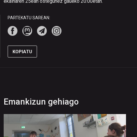
ekainaren 25ean ostegunez gaueko 20:00etan.
PARTEKATU SAREAN:
KOPIATU
Emankizun gehiago