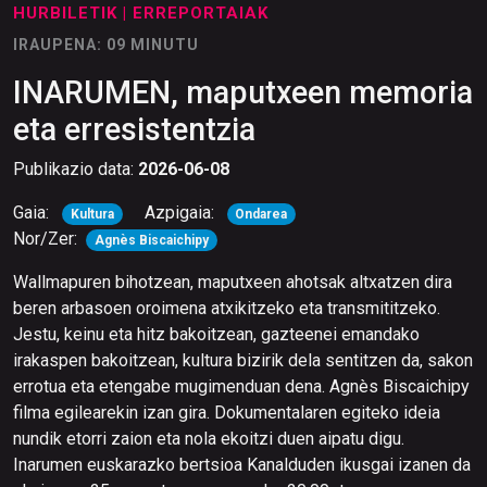
HURBILETIK
| ERREPORTAIAK
IRAUPENA: 09 MINUTU
INARUMEN, maputxeen memoria
eta erresistentzia
Publikazio data:
2026-06-08
Gaia:
Azpigaia:
Kultura
Ondarea
Nor/Zer:
Agnès Biscaichipy
Wallmapuren bihotzean, maputxeen ahotsak altxatzen dira
beren arbasoen oroimena atxikitzeko eta transmititzeko.
Jestu, keinu eta hitz bakoitzean, gazteenei emandako
irakaspen bakoitzean, kultura bizirik dela sentitzen da, sakon
errotua eta etengabe mugimenduan dena. Agnès Biscaichipy
filma egilearekin izan gira. Dokumentalaren egiteko ideia
nundik etorri zaion eta nola ekoitzi duen aipatu digu.
Inarumen euskarazko bertsioa Kanalduden ikusgai izanen da