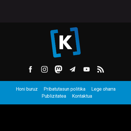
Honi buruz
Pribatutasun politika
Lege oharra
Publizitatea
Kontaktua