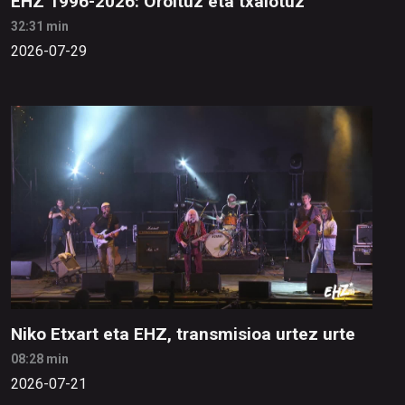
EHZ 1996-2026: Oroituz eta txalotuz
32:31 min
2026-07-29
Niko Etxart eta EHZ, transmisioa urtez urte
08:28 min
2026-07-21