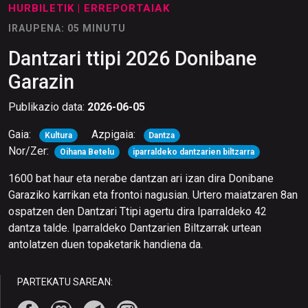
HURBILETIK
| ERREPORTAIAK
IRAUPENA: 05 MINUTU
Dantzari ttipi 2026 Donibane
Garazin
Publikazio data:
2026-06-05
Gaia:
Azpigaia:
Kultura
Dantza
Nor/Zer:
Oihana Betelu
iparraldeko dantzarien biltzarra
1600 bat haur eta nerabe dantzan ari izan dira Donibane
Garaziko karrikan eta frontoi nagusian. Urtero maiatzaren 8an
ospatzen den Dantzari Ttipi agertu dira Iparraldeko 42
dantza talde. Iparraldeko Dantzarien Biltzarrak urtean
antolatzen duen topaketarik handiena da.
PARTEKATU SAREAN: