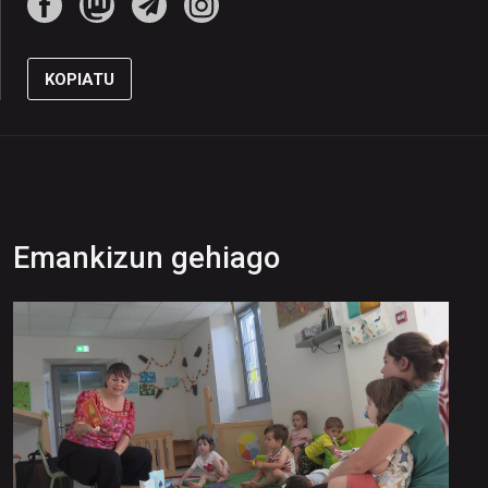
KOPIATU
Emankizun gehiago