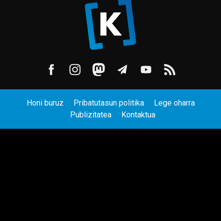
Honi buruz
Pribatutasun politika
Lege oharra
Publizitatea
Kontaktua