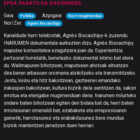
EPEA PASATU DA DAGOENEKO.
Gaia:
Azpigaia:
Politika
Herri mugimendua
Nor/Zer:
Agnès Biscaichipy
Kanaldude herri telebistak, Agnès Biscaichipy-k zuzendu
INARUMEN dokumentala aurkezten dizu. Agnès Biscaichipy
maputxe komunitatea ezagutzera joan da. Esperientzia
pertsonal horretatik, benetazko dokumental intimo bat atera
du. Wallmapuren bihotzean, maputxeen ahotsak altxatzen
dira beren arbasoen oroimena atxikitzeko eta transmititzeko.
Jestu, keinu eta hitz bakoitzean, gazteenei emandako
irakaspen bakoitzean, kultura bizirik dela sentitzen da, sakon
errotua eta etengabe mugimenduan dena. Inarumen milurteko
ondare baten bihotzean egiten den bidaia bat da, herri baten
irmotasunari omenaldi bat, ezabaketa eta errepresioaren
gainetik, harrotasunez eta erabakitasunez bere mundua
bizirik mantentzen jarraitzen duen herriari.