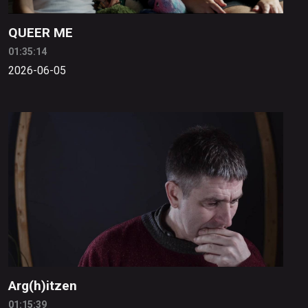
QUEER ME
01:35:14
2026-06-05
Arg(h)itzen
01:15:39