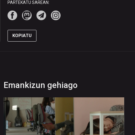
PARTEKATU SAREAN:
KOPIATU
Emankizun gehiago