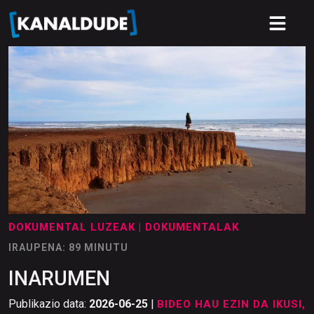
DOKUMENTAL LUZEAK
| DOKUMENTALAK
IRAUPENA: 89 MINUTU
INARUMEN
Publikazio data:
2026-06-25
|
BIDEO HAU EZIN DA IKUSI,