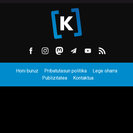
Honi buruz
Pribatutasun politika
Lege oharra
Publizitatea
Kontaktua