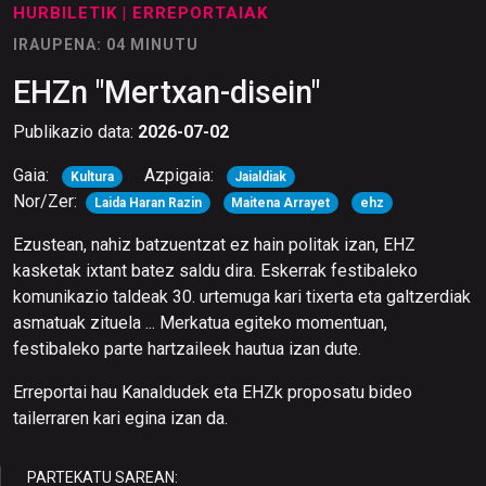
HURBILETIK
| ERREPORTAIAK
IRAUPENA: 04 MINUTU
EHZn "Mertxan-disein"
Publikazio data:
2026-07-02
Gaia:
Azpigaia:
Kultura
Jaialdiak
Nor/Zer:
Laida Haran Razin
Maitena Arrayet
ehz
Ezustean, nahiz batzuentzat ez hain politak izan, EHZ
kasketak ixtant batez saldu dira. Eskerrak festibaleko
komunikazio taldeak 30. urtemuga kari tixerta eta galtzerdiak
asmatuak zituela ... Merkatua egiteko momentuan,
festibaleko parte hartzaileek hautua izan dute.
Erreportai hau Kanaldudek eta EHZk proposatu bideo
tailerraren kari egina izan da.
PARTEKATU SAREAN: