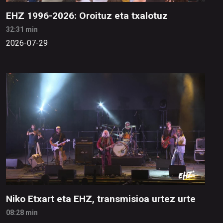
EHZ 1996-2026: Oroituz eta txalotuz
32:31 min
2026-07-29
Niko Etxart eta EHZ, transmisioa urtez urte
08:28 min