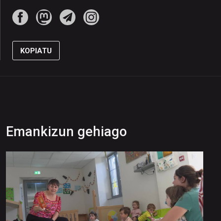
KOPIATU
Emankizun gehiago