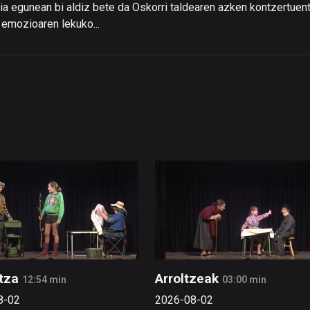
a egunean bi aldiz bete da Oskorri taldearen azken kontzertuent
 emozioaren lekuko...
tza
Arroltzeak
12:54 min
03:00 min
8-02
2026-08-02