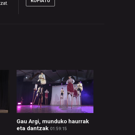
KOPIATU
zat.
Gau Argi, munduko haurrak
eta dantzak
01:59:15