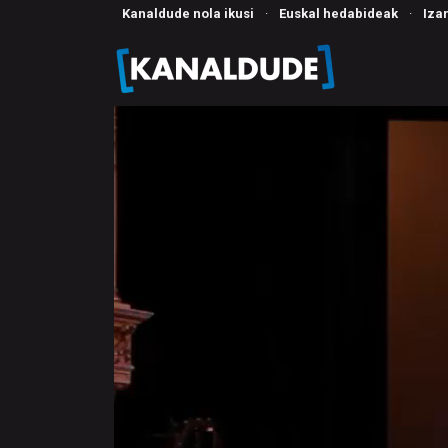
Kanaldude nola ikusi
·
Euskal hedabideak
·
Iza