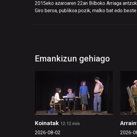
2015eko azaroaren 22an Bilboko Arriaga antzoki
Giro beroa, publikoa pozik, malko bat edo beste
Emankizun gehiago
Koinatak
Arrain
12:12 min
2026-08-02
2026-0