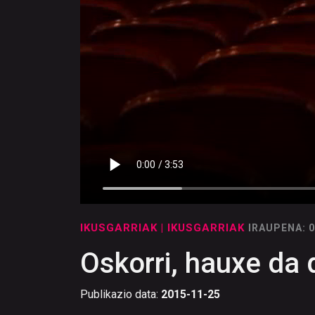
IKUSGARRIAK
| IKUSGARRIAK
IRAUPENA: 
Oskorri, hauxe da 
Publikazio data:
2015-11-25