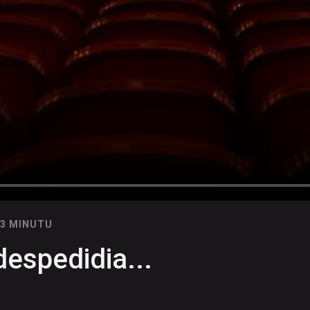
03 MINUTU
despedidia...