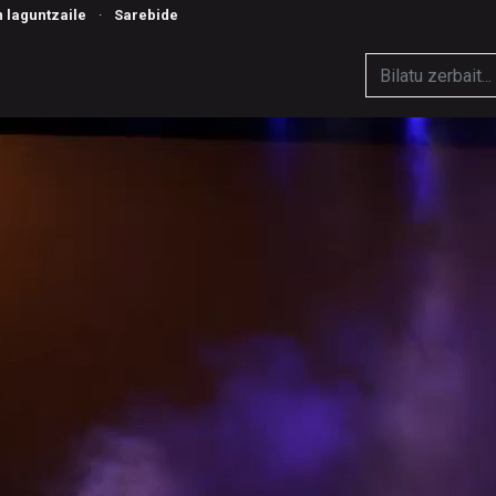
n laguntzaile
·
Sarebide