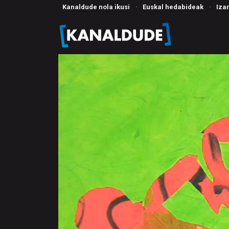
Kanaldude nola ikusi
·
Euskal hedabideak
·
Iza