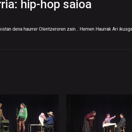
ria: hip-hop saioa
istan dena haurrer Olentzeroren zain… Hemen Haurrak Ari ikusga