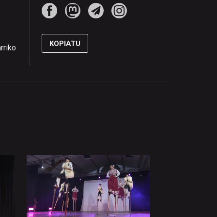
KOPIATU
rriko