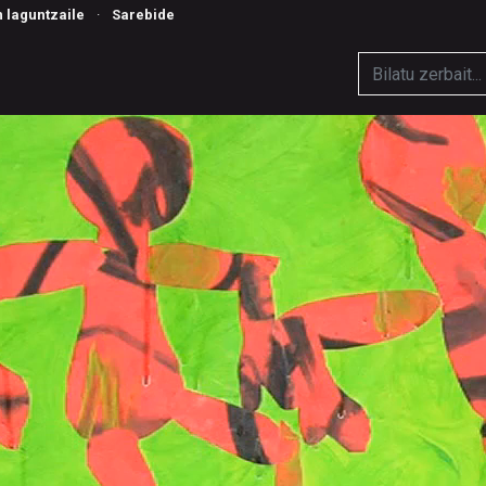
n laguntzaile
·
Sarebide