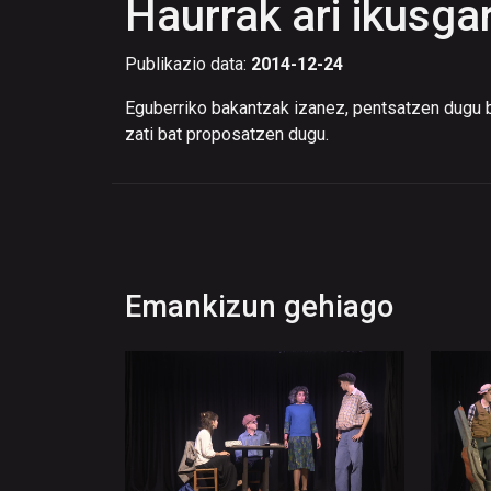
Haurrak ari ikusgar
Publikazio data:
2014-12-24
Eguberriko bakantzak izanez, pentsatzen dugu b
zati bat proposatzen dugu.
Emankizun gehiago