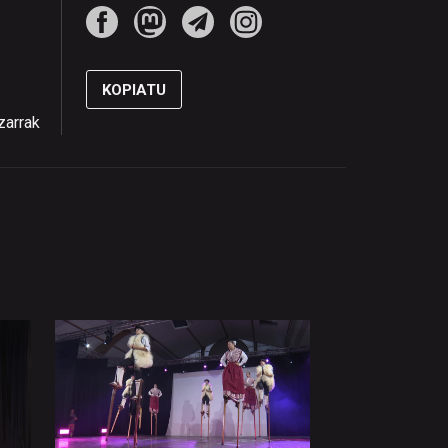
KOPIATU
zarrak