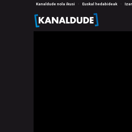
Kanaldude nola ikusi
·
Euskal hedabideak
·
Iza