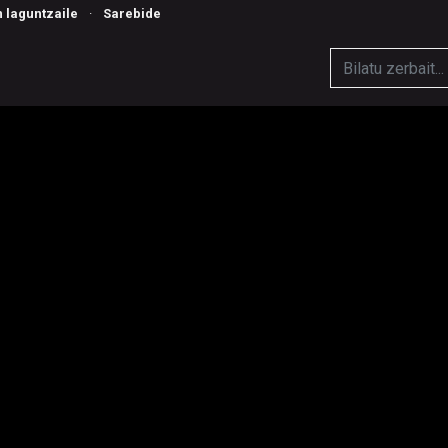
n laguntzaile
·
Sarebide