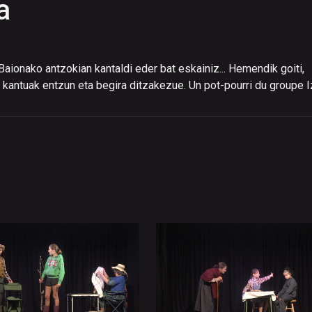
a
aionako antzokian kantaldi eder bat eskainiz... Hemendik goiti,
 kantuak entzun eta begira ditzakezue. Un pot-pourri du groupe I