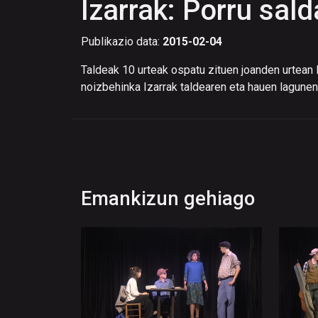
Izarrak: Porru sald
Publikazio data:
2015-02-04
Taldeak 10 urteak ospatu zituen joanden urtean B
noizbehinka Izarrak taldearen eta hauen lagunen
Emankizun gehiago