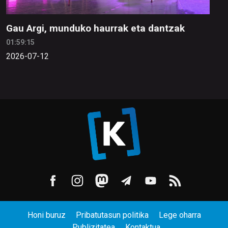
Gau Argi, munduko haurrak eta dantzak
01:59:15
2026-07-12
Honi buruz
Pribatutasun politika
Lege oharra
Publizitatea
Kontaktua