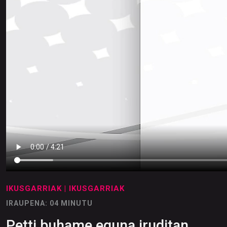
IKUSGARRIAK
| IKUSGARRIAK
IRAUPENA: 04 MINUTU
Petti buhame eguna iruditan