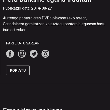
Publikazio data:
2014-08-27
Aurtengo pastoralaren DVDa plazaratzeko artean,
Garindainera gomitatzen zaituztegu pastorala egunean hartu
irudieri esker.
PARTEKATU SAREAN:
KOPIATU