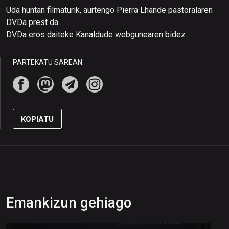
Uda huntan filmaturik, aurtengo Pierra Lhande pastoralaren
DVDa prest da.
DVDa eros daiteke Kanaldude webgunearen bidez.
PARTEKATU SAREAN:
KOPIATU
Emankizun gehiago