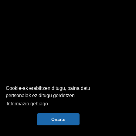
Cookie-ak erabiltzen ditugu, baina datu
pertsonalak ez ditugu gordetzen
Informazio gehiago
Onartu