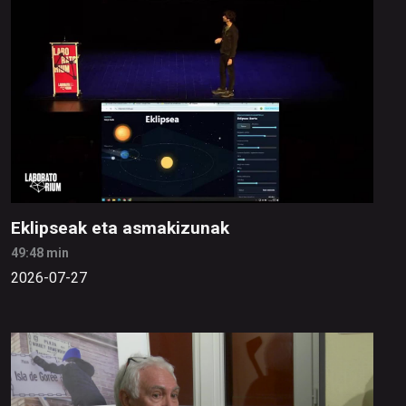
Eklipseak eta asmakizunak
49:48 min
2026-07-27