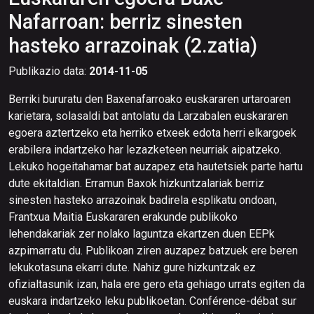
Nafarroan: berriz sinesten
hasteko arrazoinak (2.zatia)
Publikazio data:
2014-11-05
Berriki bururatu den Baxenafarroako euskararen urtaroaren
karietara, solasaldi bat antolatu da Larzabalen euskararen
egoera aztertzeko eta herriko etxeek edota herri elkargoek
erabilera indartzeko har lezazketeen neurriak aipatzeko.
Lekuko hogeitahamar bat auzapez eta hautetsiek parte hartu
dute ekitaldian. Erramun Baxok hizkuntzalariak berriz
sinesten hasteko arrazoinak badirela esplikatu ondoan,
Frantxua Maitia Euskararen erakunde publikoko
lehendakariak zer nolako laguntza ekartzen duen EEPk
azpimarratu du. Publikoan ziren auzapez batzuek ere beren
lekukotasuna ekarri dute. Nahiz gure hizkuntzak ez
ofizialtasunik izan, hala ere gero eta gehiago urrats egiten da
euskara indartzeko leku publikoetan. Conférence-débat sur