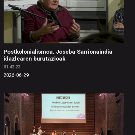
Postkolonialismoa. Joseba Sarrionaindia
idazlearen burutazioak
01:43:23
2026-06-29