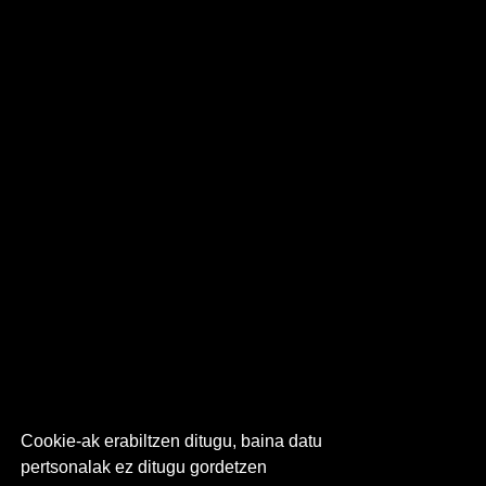
Cookie-ak erabiltzen ditugu, baina datu
pertsonalak ez ditugu gordetzen