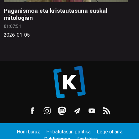
Paganismoa eta kristautasuna euskal
mitologian
01:07:51
2026-01-05
Honi buruz
Pribatutasun politika
Lege oharra