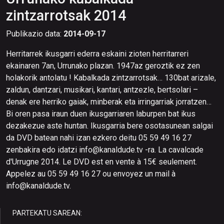
zintzarrotsak 2014
Publikazio data:
2014-09-17
Herritarrek ikusgarri ederra eskaini zioten herritarreri
ekainaren 7an, Urrunako plazan. 1947az geroztik ez zen
holakorik antolatu ! Kabalkada zintzarrotsak… 130bat arizale,
zaldun, dantzari, musikari, kantari, antzezle, bertsolari –
denak ere herriko gaiak, minberak eta irringarriak jorratzen…
Bi oren pasa iraun duen ikusgarriaren laburpen bat ikus
dezakezue aste huntan. Ikusgarria bere osotasunean salgai
da DVD batean nahi izan ezkero deitu 05 59 49 16 27
zenbakira edo idatzi info@kanaldude.tv -ra. La cavalcade
d'Urrugne 2014. Le DVD est en vente à 15€ seulement.
Appelez au 05 59 49 16 27 ou envoyez un mail à
info@kanaldude.tv.
PARTEKATU SAREAN: