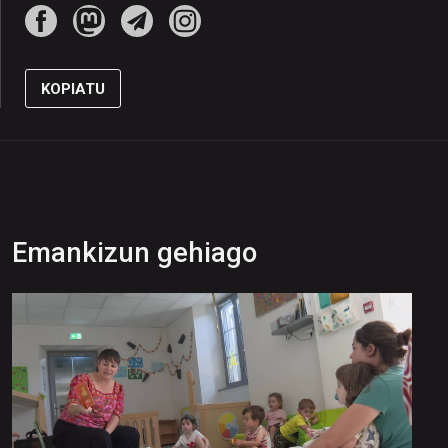
KOPIATU
Emankizun gehiago