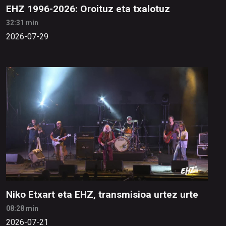
EHZ 1996-2026: Oroituz eta txalotuz
32:31 min
2026-07-29
Niko Etxart eta EHZ, transmisioa urtez urte
08:28 min
2026-07-21