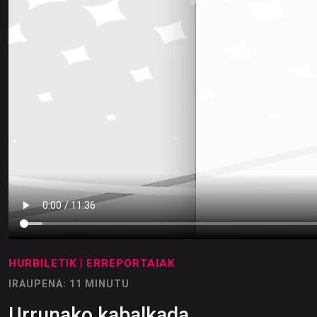
HURBILETIK
| ERREPORTAIAK
IRAUPENA: 11 MINUTU
Urrunako kabalkada