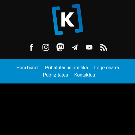
Honi buruz
Pribatutasun politika
Lege oharra
Publizitatea
Kontaktua