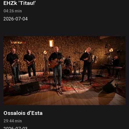
EHZk 'Titau!'
04:26 min
2026-07-04
Ossalois d’Esta
29:44 min
2026-07-03