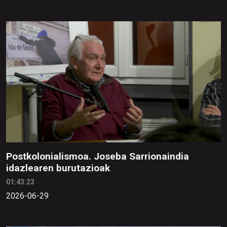
Postkolonialismoa. Joseba Sarrionaindia
idazlearen burutazioak
01:43:23
2026-06-29