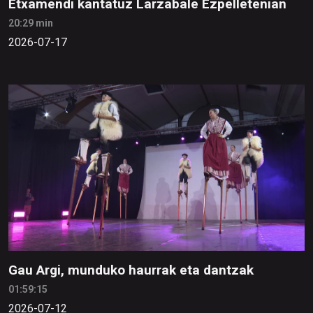
Etxamendi kantatuz Larzabale Ezpelletenian
20:29 min
2026-07-17
Gau Argi, munduko haurrak eta dantzak
01:59:15
2026-07-12