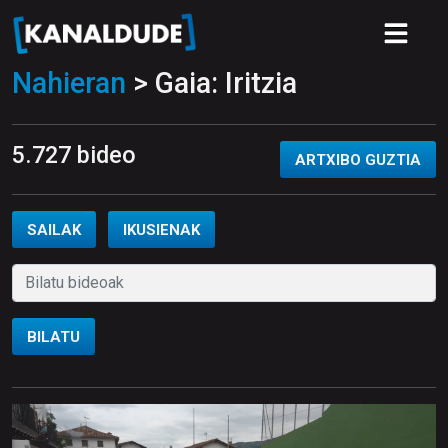
Nahieran
> Gaia: Iritzia
5.727 bideo
ARTXIBO GUZTIA
SAILAK
IKUSIENAK
BILATU