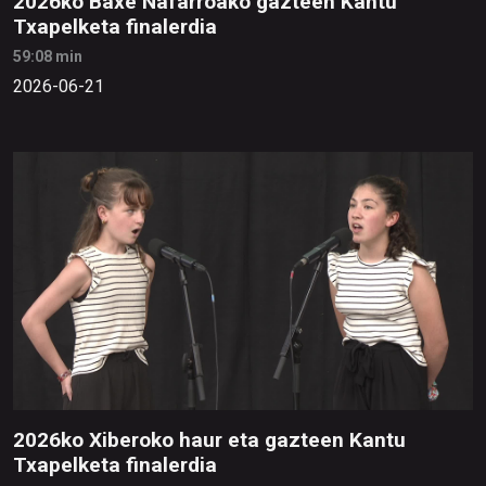
2026ko Baxe Nafarroako gazteen Kantu
Txapelketa finalerdia
59:08 min
2026-06-21
2026ko Xiberoko haur eta gazteen Kantu
Txapelketa finalerdia