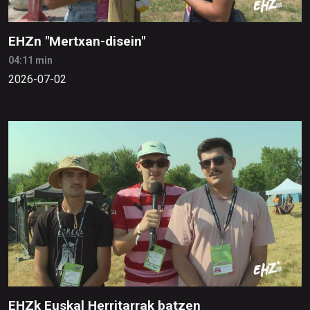
EHZn "Mertxan-disein"
04:11 min
2026-07-02
EHZk Euskal Herritarrak batzen