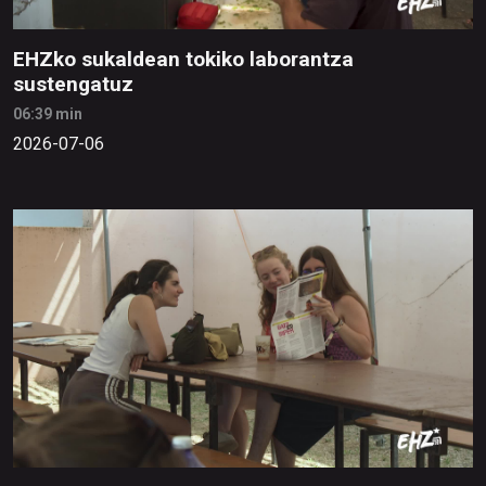
EHZko sukaldean tokiko laborantza
sustengatuz
06:39 min
2026-07-06