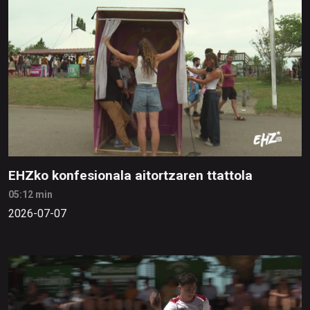
EHZko konfesionala aitortzaren ttattola
05:12 min
2026-07-07