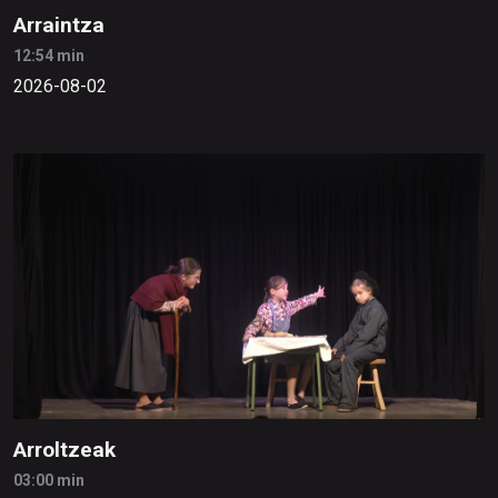
Arraintza
12:54 min
2026-08-02
Arroltzeak
03:00 min