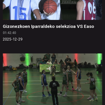
Gizonezkoen Iparraldeko selekzioa VS Easo
01:42:40
2025-12-29