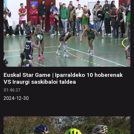
Euskal Star Game | Iparraldeko 10 hoberenak
VS Iraurgi saskibaloi taldea
01:46:27
2024-12-30