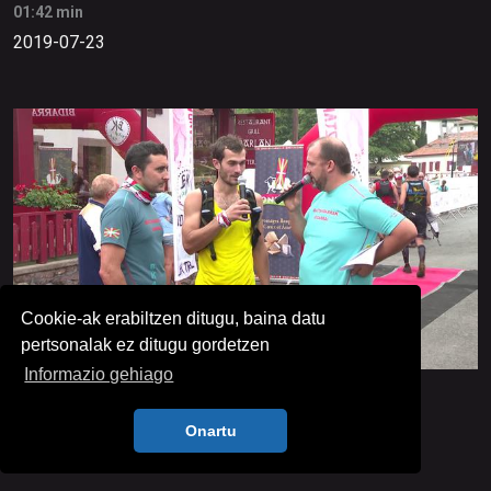
01:42 min
2019-07-23
Cookie-ak erabiltzen ditugu, baina datu
pertsonalak ez ditugu gordetzen
Informazio gehiago
[KIROLA] Baztandarrak 2019 emankizuna
36:35 min
Onartu
2019-07-22