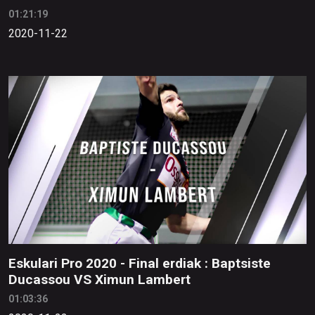
01:21:19
2020-11-22
Eskulari Pro 2020 - Final erdiak : Baptsiste
Ducassou VS Ximun Lambert
01:03:36