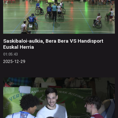
Saskibaloi-aulkia, Bera Bera VS Handisport
Euskal Herria
01:05:43
2025-12-29