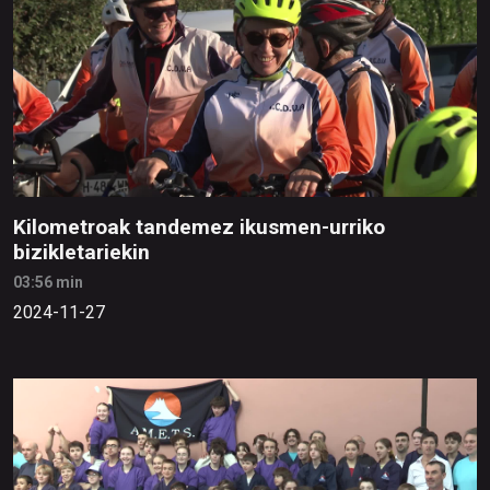
Kilometroak tandemez ikusmen-urriko
bizikletariekin
03:56 min
2024-11-27