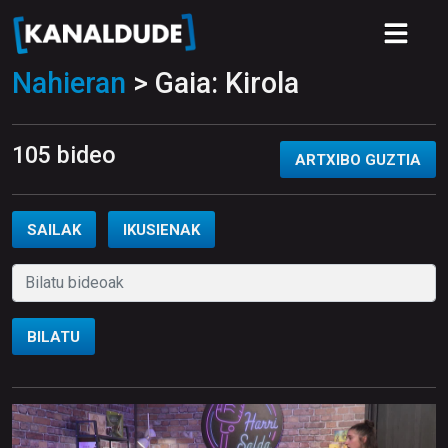
Nahieran
> Gaia: Kirola
105 bideo
ARTXIBO GUZTIA
SAILAK
IKUSIENAK
BILATU