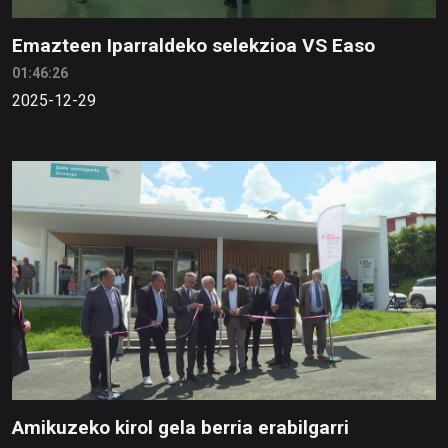
Emazteen Iparraldeko selekzioa VS Easo
01:46:26
2025-12-29
Amikuzeko kirol gela berria erabilgarri