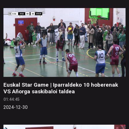
Euskal Star Game | Iparraldeko 10 hoberenak
VS Añorga saskibaloi taldea
01:44:45
2024-12-30