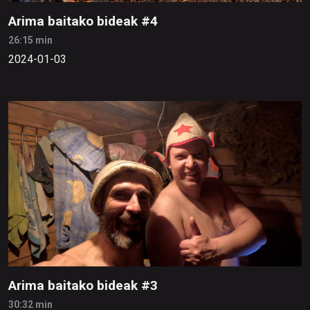
Arima baitako bideak #4
26:15 min
2024-01-03
Arima baitako bideak #3
30:32 min