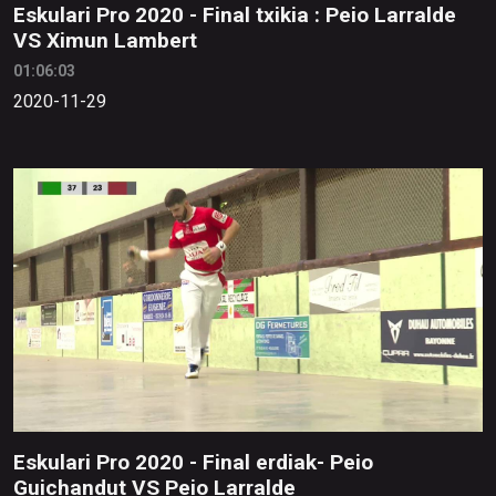
Eskulari Pro 2020 - Final txikia : Peio Larralde
VS Ximun Lambert
01:06:03
2020-11-29
Eskulari Pro 2020 - Final erdiak- Peio
Guichandut VS Peio Larralde